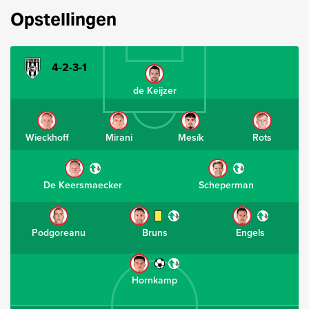
Opstellingen
4-2-3-1
de Keijzer
Wieckhoff
Mirani
Mesík
Rots
De Keersmaecker
Scheperman
Podgoreanu
Bruns
Engels
Hornkamp