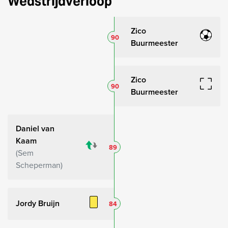
Wedstrijdverloop
Zico
90
Buurmeester
Zico
90
Buurmeester
Daniel van
Kaam
89
Sem
Scheperman
Jordy Bruijn
84