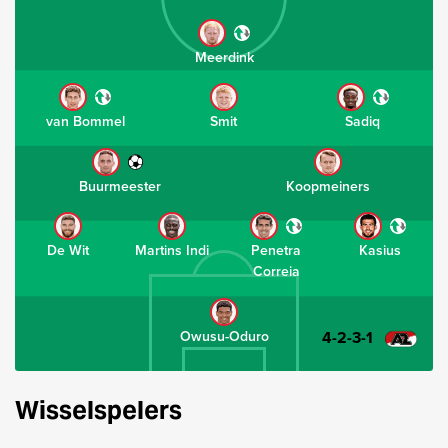
Meerdink
van Bommel
Smit
Sadiq
Buurmeester
Koopmeiners
De Wit
Martins Indi
Penetra
Kasius
Correia
4-2-3-1
Owusu-Oduro
Wisselspelers