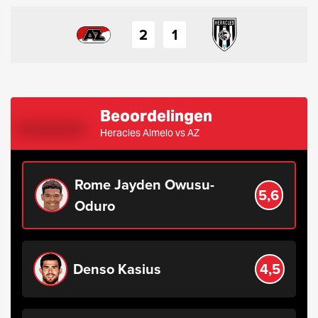
2
1
Beoordelingen
Heracles Almelo vs AZ
Rome Jayden Owusu-
5,6
Oduro
Denso Kasius
4,5