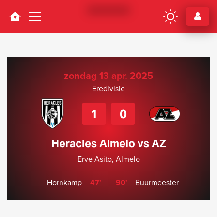
Navigation
zondag 13 apr. 2025
Eredivisie
1
0
Heracles Almelo vs AZ
Erve Asito, Almelo
Hornkamp
47'
90'
Buurmeester