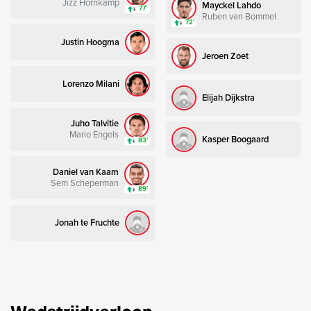
Jizz Hornkamp
Mayckel Lahdo
77’
Ruben van Bommel
72’
Justin Hoogma
Jeroen Zoet
Lorenzo Milani
Elijah Dijkstra
Juho Talvitie
Mario Engels
Kasper Boogaard
83’
Daniel van Kaam
Sem Scheperman
89’
Jonah te Fruchte