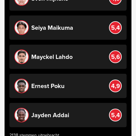
Seiya Maikuma
5,4
Mayckel Lahdo
5,6
Ernest Poku
4,9
Jayden Addai
5,4
2138 stemmen uitgebracht