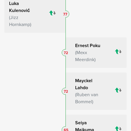
Luka
Kulenović
77
Jizz
Hornkamp
Ernest Poku
Mexx
72
Meerdink
Mayckel
Lahdo
72
Ruben van
Bommel
Seiya
Maikuma
65