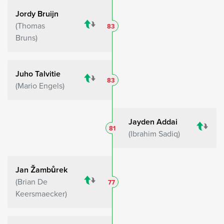
Jordy Bruijn
Thomas
83
Bruns
Juho Talvitie
83
Mario Engels
Jayden Addai
81
Ibrahim Sadiq
Jan Žambůrek
Brian De
77
Keersmaecker