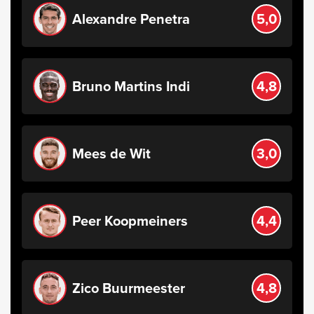
Alexandre Penetra
5,0
Bruno Martins Indi
4,8
Mees de Wit
3,0
Peer Koopmeiners
4,4
Zico Buurmeester
4,8