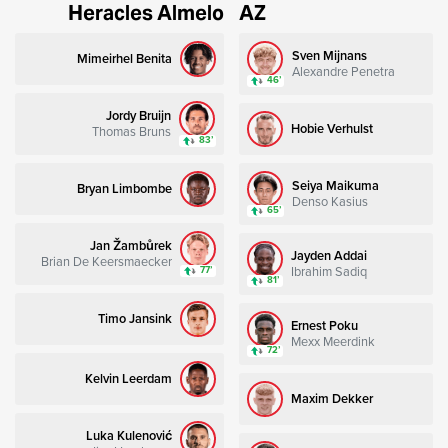
Heracles Almelo
AZ
Sven Mijnans
Mimeirhel Benita
Alexandre Penetra
46’
Jordy Bruijn
Hobie Verhulst
Thomas Bruns
83’
Seiya Maikuma
Bryan Limbombe
Denso Kasius
65’
Jan Žambůrek
Jayden Addai
Brian De Keersmaecker
Ibrahim Sadiq
77’
81’
Timo Jansink
Ernest Poku
Mexx Meerdink
72’
Kelvin Leerdam
Maxim Dekker
Luka Kulenović