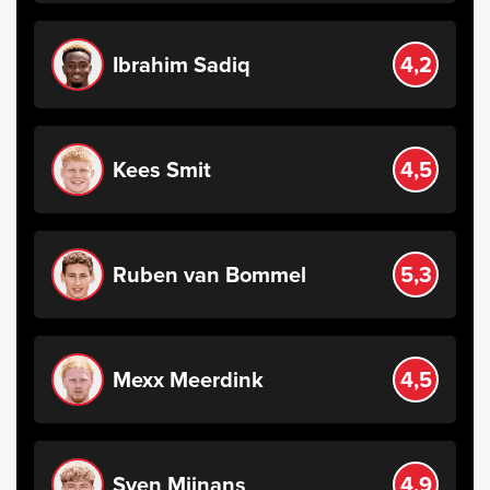
Ibrahim Sadiq
4,2
Kees Smit
4,5
Ruben van Bommel
5,3
Mexx Meerdink
4,5
Sven Mijnans
4,9