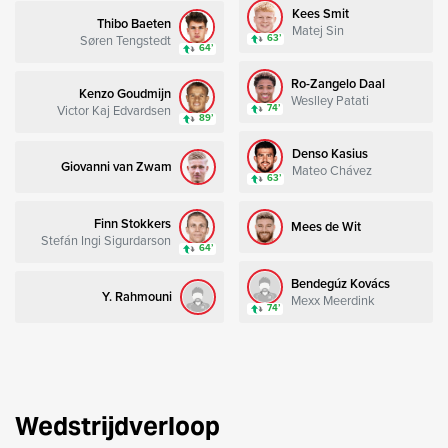
Kees Smit
Thibo Baeten
Matej Sin
Søren Tengstedt
63’
64’
Ro-Zangelo Daal
Kenzo Goudmijn
Weslley Patati
Victor Kaj Edvardsen
74’
89’
Denso Kasius
Giovanni van Zwam
Mateo Chávez
63’
Finn Stokkers
Mees de Wit
Stefán Ingi Sigurdarson
64’
Bendegúz Kovács
Y. Rahmouni
Mexx Meerdink
74’
Wedstrijdverloop