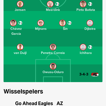
Jensen
Meerdink
Pinto Batista
Chávez
Mijnans
Šín
Dijkstra
García
van Duijl
Penetra Correia
Ichihara
Owusu-Oduro
3-4-3
Wisselspelers
Go Ahead Eagles
AZ