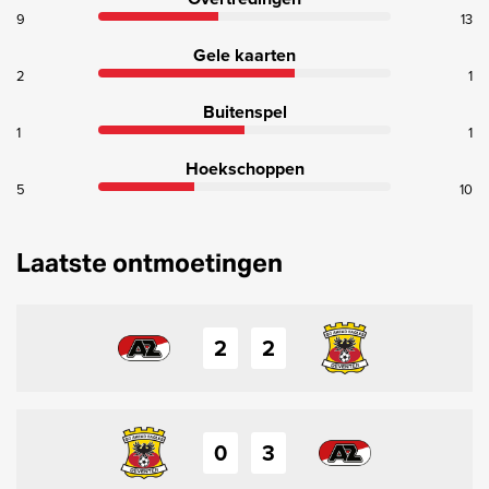
9
13
Gele kaarten
2
1
Buitenspel
1
1
Hoekschoppen
5
10
Laatste ontmoetingen
2
2
0
3