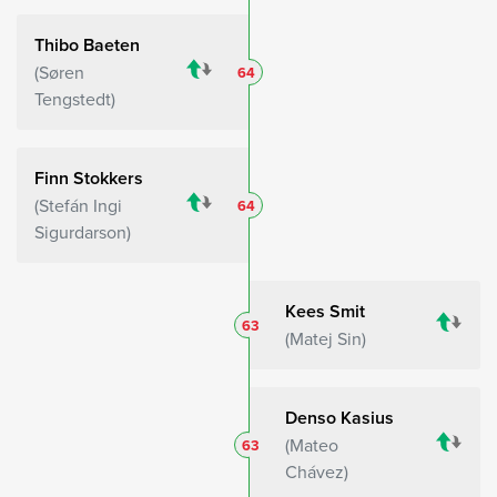
Thibo Baeten
Søren
64
Tengstedt
Finn Stokkers
Stefán Ingi
64
Sigurdarson
Kees Smit
63
Matej Sin
Denso Kasius
Mateo
63
Chávez