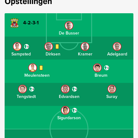
Opstellingen
4-2-3-1
De Busser
Sampsted
Dirksen
Kramer
Adelgaard
Meulensteen
Breum
Tengstedt
Edvardsen
Suray
Sigurdarson