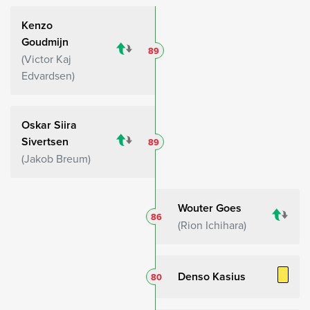
Kenzo
Goudmijn
89
Victor Kaj
Edvardsen
Oskar Siira
Sivertsen
89
Jakob Breum
Wouter Goes
86
Rion Ichihara
Denso Kasius
80