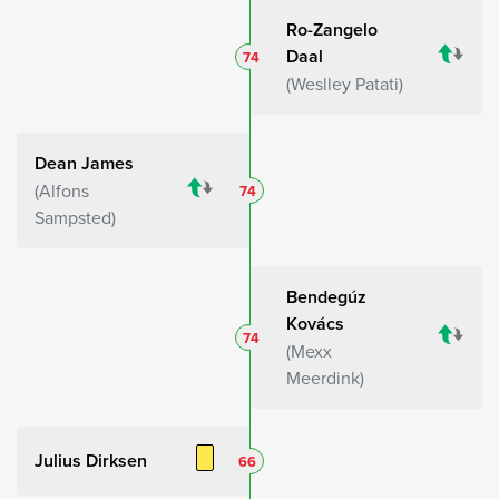
Ro-Zangelo
Daal
74
Weslley Patati
Dean James
Alfons
74
Sampsted
Bendegúz
Kovács
74
Mexx
Meerdink
Julius Dirksen
66