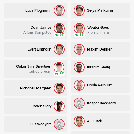
Luca Plogmann
Seiya Maikuma
Dean James
Wouter Goes
Alfons Sampsted
Rion Ichihara
74’
86’
Evert Linthorst
Maxim Dekker
Oskar Siira Sivertsen
Ibrahim Sadiq
Jakob Breum
89’
Hobie Verhulst
Richonell Margaret
Kasper Boogaard
Jaden Slory
A. Oufkir
Eus Waayers