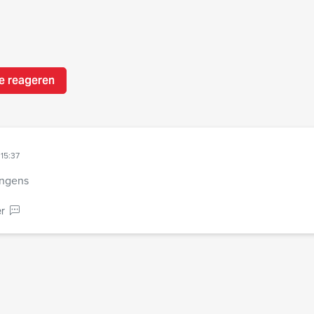
e reageren
15:37
ongens
r