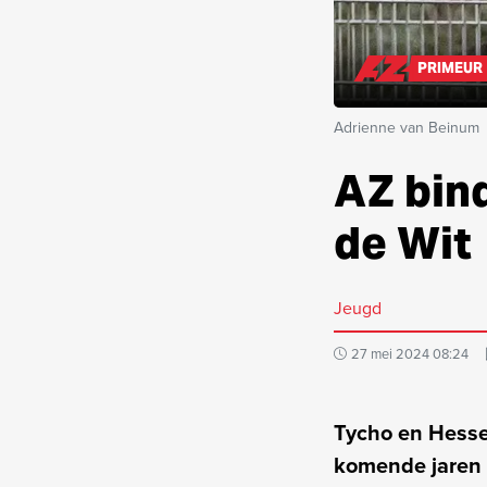
PRIMEUR
Adrienne van Beinum
AZ bin
de Wit
Jeugd
27 mei 2024 08:24
Tycho en Hessel
komende jaren a