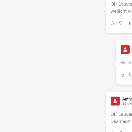
OH Leuven 
wellicht v
R
Helde
Anth
26 me
OH Leuven 
Daarnaast 