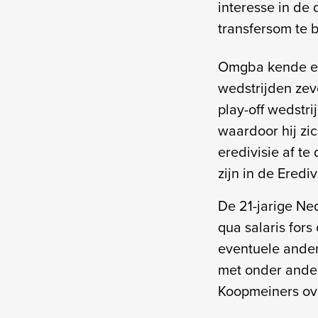
interesse in de
transfersom te b
Omgba kende ee
wedstrijden zeve
play-off wedstr
waardoor hij zi
eredivisie af te 
zijn in de Eredi
De 21-jarige Ned
qua salaris for
eventuele ander
met onder ande
Koopmeiners ove