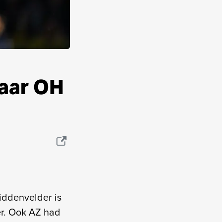
aar OH
iddenvelder is
er. Ook AZ had