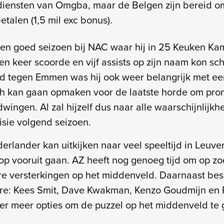
 diensten van Omgba, maar de Belgen zijn bereid om
etalen (1,5 mil exc bonus).
n goed seizoen bij NAC waar hij in 25 Keuken Kam
n keer scoorde en vijf assists op zijn naam kon sch
ijd tegen Emmen was hij ook weer belangrijk met een
ch kan gaan opmaken voor de laatste horde om pro
dwingen. Al zal hijzelf dus naar alle waarschijnlijkhe
visie volgend seizoen.
erlander kan uitkijken naar veel speeltijd in Leuve
s op vooruit gaan. AZ heeft nog genoeg tijd om op z
e versterkingen op het middenveld. Daarnaast bes
re: Kees Smit, Dave Kwakman, Kenzo Goudmijn en 
r meer opties om de puzzel op het middenveld te