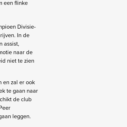
 een flinke
pioen Divisie-
rijven. In de
 assist,
motie naar de
id niet te zien
n en zal er ook
oek te gaan naar
chikt de club
Peer
 gaan leggen.