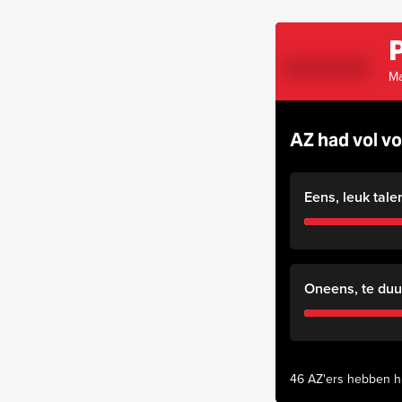
P
Ma
AZ had vol v
Eens, leuk talen
Oneens, te duu
46 AZ'ers hebben h