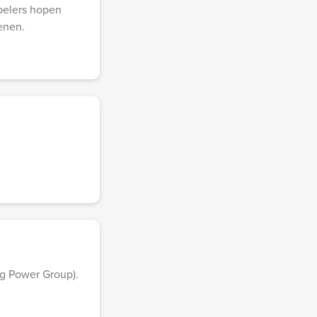
Spelers hopen
ienen.
ng Power Group).