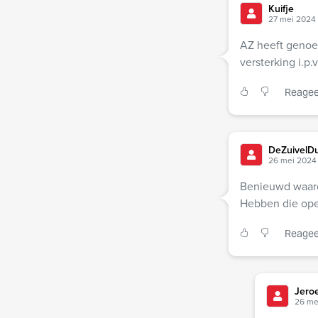
Kuifje
27 mei 2024 
AZ heeft genoeg
versterking i.p.
Reagee
DeZuivelDu
26 mei 2024 
Benieuwd waaro
Hebben die ope
Reagee
Jero
26 me