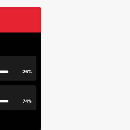
26%
74%