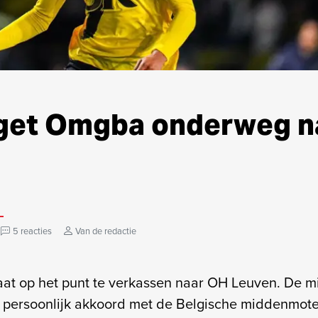
get Omgba onderweg n
n
5 reacties
Van de redactie
aat op het punt te verkassen naar OH Leuven. De m
al persoonlijk akkoord met de Belgische middenmot