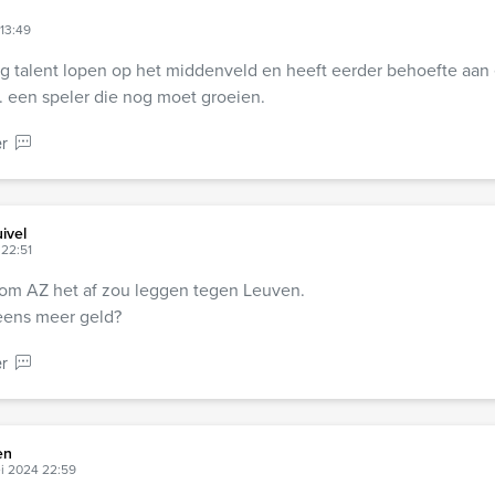
13:49
 talent lopen op het middenveld en heeft eerder behoefte aan 
v. een speler die nog moet groeien.
r
ivel
22:51
m AZ het af zou leggen tegen Leuven.
ens meer geld?
r
en
i 2024 22:59