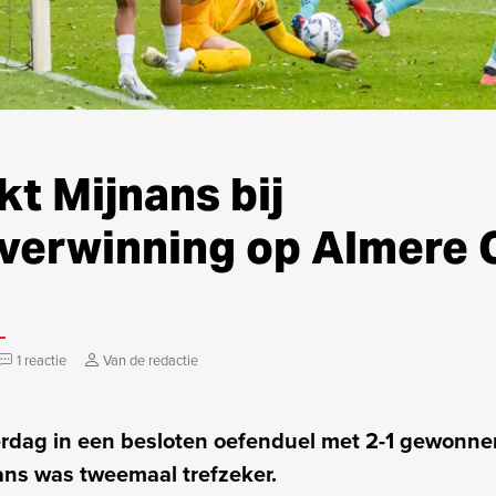
t Mijnans bij
verwinning op Almere 
1 reactie
Van de redactie
rdag in een besloten oefenduel met 2-1 gewonne
nans was tweemaal trefzeker.