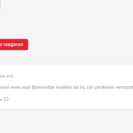
e reageren
024 21:01
mooi eens voor Bommeltje invallen als hij zijn perikelen vertoon
r