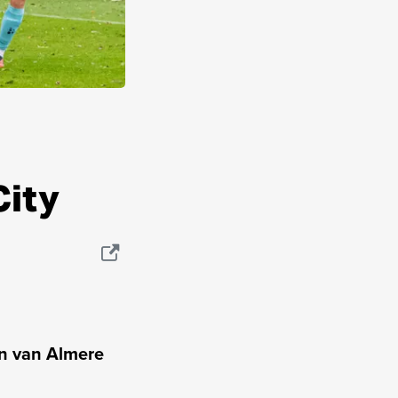
City
n van Almere