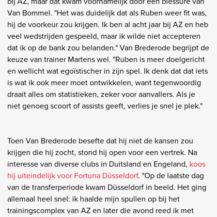
bij AZ, maar dat kwam voornamelijk door een blessure van
Van Bommel. "Het was duidelijk dat als Ruben weer fit was,
hij de voorkeur zou krijgen. Ik ben al acht jaar bij AZ en heb
veel wedstrijden gespeeld, maar ik wilde niet accepteren
dat ik op de bank zou belanden." Van Brederode begrijpt de
keuze van trainer Martens wel. "Ruben is meer doelgericht
en wellicht wat egoïstischer in zijn spel. Ik denk dat dat iets
is wat ik ook meer moet ontwikkelen, want tegenwoordig
draait alles om statistieken, zeker voor aanvallers. Als je
niet genoeg scoort of assists geeft, verlies je snel je plek."
Toen Van Brederode besefte dat hij niet de kansen zou
krijgen die hij zocht, stond hij open voor een vertrek. Na
interesse van diverse clubs in Duitsland en Engeland,
koos
hij uiteindelijk voor Fortuna Düsseldorf
. "Op de laatste dag
van de transferperiode kwam Düsseldorf in beeld. Het ging
allemaal heel snel: ik haalde mijn spullen op bij het
trainingscomplex van AZ en later die avond reed ik met