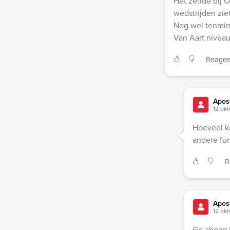
Het zelfde bij 
wedstrijden zie
Nog wel tenmins
Van Aart niveau
Reagee
Apos
12 okt
Hoeveel k
andere fun
R
Apos
12 okt
Go ahead E