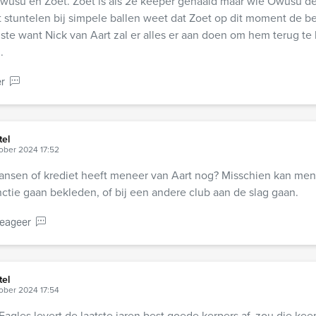
Owusu en Zoet. Zoet is als 2e keeper gehaald maar wie Owusu de
t stuntelen bij simpele ballen weet dat Zoet op dit moment de be
te want Nick van Aart zal er alles er aan doen om hem terug te
.
r
tel
ober 2024 17:52
ansen of krediet heeft meneer van Aart nog? Misschien kan men
ctie gaan bekleden, of bij een andere club aan de slag gaan.
eageer
tel
ober 2024 17:54
agles levert de laatste jaren best goede kerpers af, zou die keep