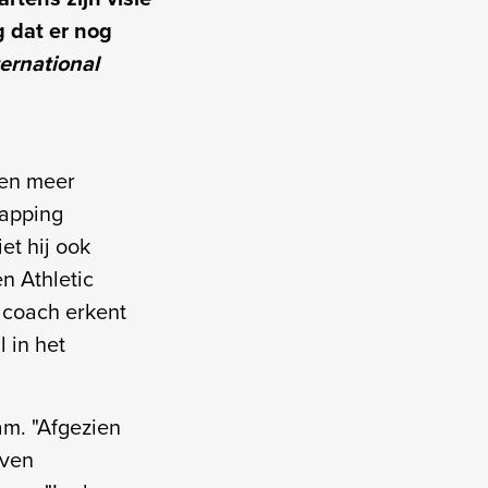
g dat er nog
ternational
ten meer
lapping
et hij ook
n Athletic
 coach erkent
 in het
am. "Afgezien
even