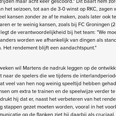
rijden maar acht keer gescoord." Dit baart hem zor
n het seizoen, tot aan de 3-0 winst op RKC, zagen 
el kansen zonder ze af te maken, zoals later ook t
ren er te weinig kansen, zoals bij FC Groningen (2
Hij legt de verantwoordelijkheid bij het team: "We m
 anders worden we afhankelijk van dingen als stand
. Het rendement blijft een aandachtspunt."
eken wil Martens de nadruk leggen op de ontwikke
jkt naar de spelers die we tijdens de interlandperi
dat veel van hen nog weinig speeltijd hebben gehad.
sen om extra te trainen en de speelwijze verder te 
rukt hij dat er, naast het verbeteren van het rend
g stappen gezet moeten worden, vooral in het voo
nicatie op de flanken ziet hij daarbij als cruciaal