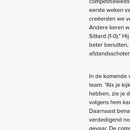
competitiewedst
eerste weken va
creëerden we ve
Andere keren wa
Sittard (1-0)." 
beter benutten,
afstandsschoten
In de komende w
team. "Als je ki
hebben, zie je 
volgens hem kan
Daarnaast benad
verdedigend no
gevaar. De commu