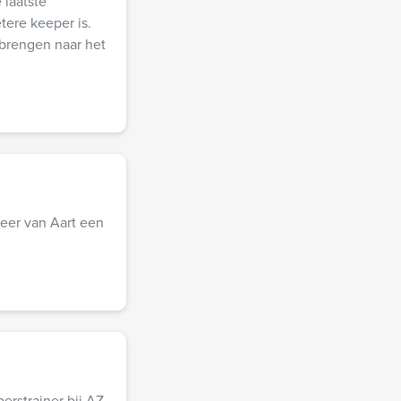
 laatste
tere keeper is.
 brengen naar het
eer van Aart een
erstrainer bij AZ