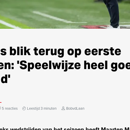
 blik terug op eerste
n: 'Speelwijze heel go
d'
5 reacties
Leestijd 3 minuten
BobvdLaan
eks wedstrijden van het seizoen heeft Maarten Ma