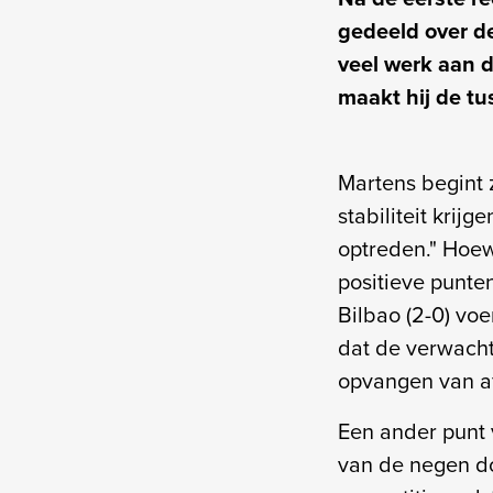
gedeeld over de
veel werk aan d
maakt hij de tu
Martens begint 
stabiliteit krij
optreden." Hoewe
positieve punte
Bilbao (2-0) vo
dat de verwachti
opvangen van a
Een ander punt 
van de negen do