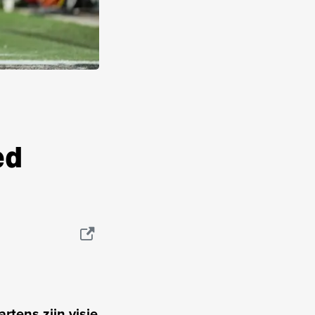
ed
rtens zijn visie