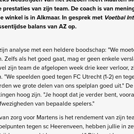
 prestaties van zijn team. De coach is van menin
e winkel is in Alkmaar. In gesprek met
Voetbal In
ssentijdse balans van AZ op.
zijn analyse met een heldere boodschap: "We moe
gen. Zelfs als het goed gaat, mag er geen enkele vers
l zijn team de afgelopen week drie keer verloor, zi
n. "We speelden goed tegen FC Utrecht (1-2) en tege
erden we grote delen van ons spelplan goed uit." De
ngen hoog zijn. "Je hoopt dat je verder bent, vooral
fwezigheden van bepaalde spelers."
van zorg voor Martens is het rendement van zijn te
elpunten tegen sc Heerenveen, hebben jullie in z