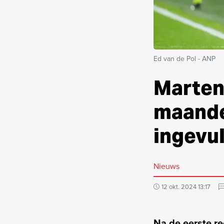
Ed van de Pol - ANP
Martens
maande
ingevul
Nieuws
12 okt. 2024 13:17
Na de eerste re