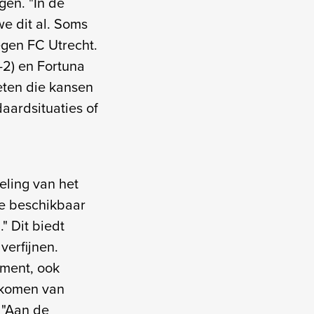
gen. "In de
we dit al. Soms
egen FC Utrecht.
-2) en Fortuna
oeten die kansen
aardsituaties of
ling van het
ode beschikbaar
" Dit biedt
verfijnen.
ement, ook
rkomen van
. "Aan de