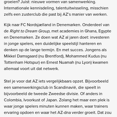
groeien? Juist: nieuwe vormen van samenwerking.
Internationale kennisdeling, talentuitwisseling, misschien
zelfs een zusterclub die past bij AZ’s manier van werken.
Kijk naar FC Nordsjælland in Denemarken. Onderdeel van
de
Right to Dream Group
, met academies in Ghana, Egypte
en Denemarken. Ze doen wat AZ al jaren doet: investeren
in jonge spelers, een duidelijke speelstijl hanteren en
denken op de lange termijn. En met succes. Jongens als
Mikkel Damsgaard (nu Brentford), Mohammed Kudus (nu
Tottenham Hotspur) en Ernest Nuamah (nu Lyon) kwamen
allemaal voort uit dat netwerk.
Stel je voor dat AZ iets vergelijkbaars opzet. Bijvoorbeeld
een samenwerkingsclub in Scandinavië, die speelt in
bijvoorbeeld de tweede Zweedse divisie. Of anders in
Colombia, Ivoorkust of Japan. Zolang het maar een plek is
waar jonge spelers minuten kunnen maken, waar trainers
ervaring opdoen en waar het AZ-dna verder groeit. Dat zou