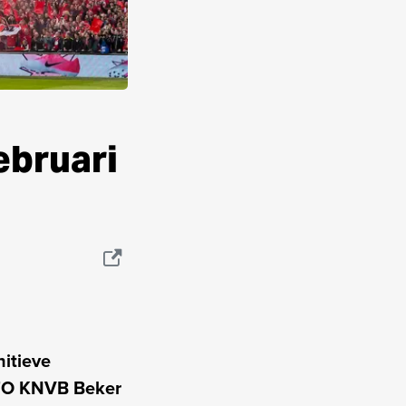
ebruari
itieve
OTO KNVB Beker