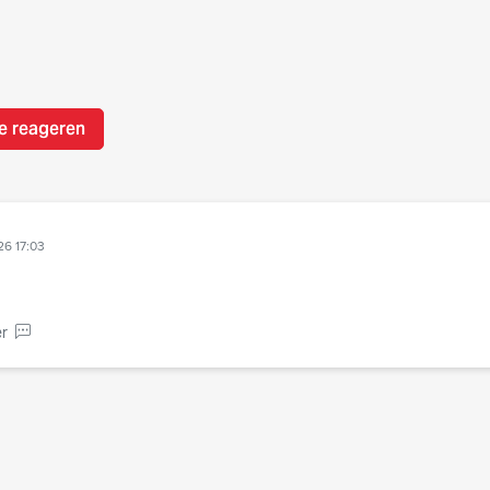
e reageren
26 17:03
r