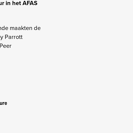
ur in het AFAS
onde maakten de
y Parrott
 Peer
ure