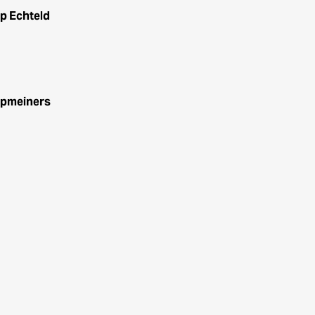
op Echteld
opmeiners