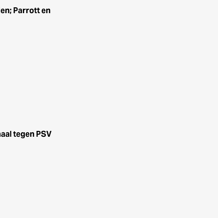
n; Parrott en
haal tegen PSV