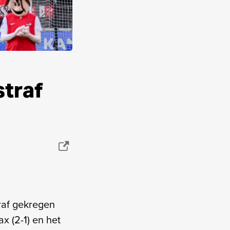
straf
raf gekregen
x (2-1) en het