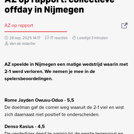
offday in Nijmegen
AZ op rapport
28 sep. 2025 14:17
17 reacties
Leestijd 3 minuten
Van de redactie
AZ speelde in Nijmegen een matige wedstrijd waarin met
2-1 werd verloren. We nemen je mee in de
spelersbeoordelingen.
Rome Jayden Owusu-Oduo - 5,5
De doelman gaf de corner weg waaruit de 2-1 viel en wist
zich daarnaast niet positief te onderscheiden.
Denso Kasius - 4,5
De verdediger deed te weinig bij de eerste tegengoal en