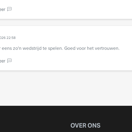
eer
2026 22:58
eens zo'n wedstrijd te spelen. Goed voor het vertrouwen.
eer
OVER ONS