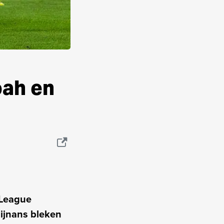
oah en
 League
Mijnans bleken