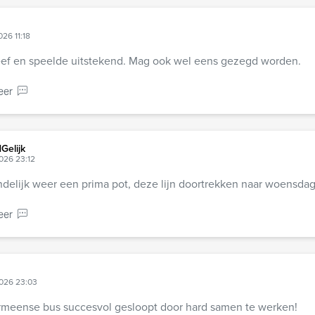
026 11:18
eef en speelde uitstekend. Mag ook wel eens gezegd worden.
eer
dGelijk
2026 23:12
indelijk weer een prima pot, deze lijn doortrekken naar woensdag
eer
2026 23:03
meense bus succesvol gesloopt door hard samen te werken!