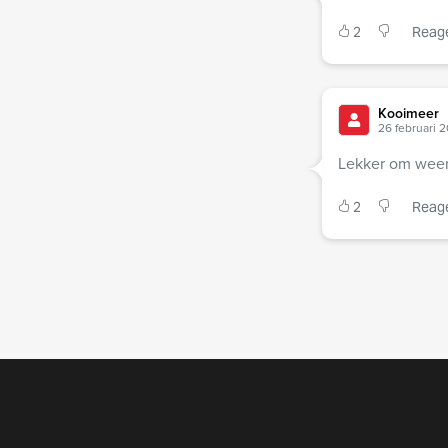
2
Reag
Kooimeer
26 februari 
Lekker om weer 
2
Reag