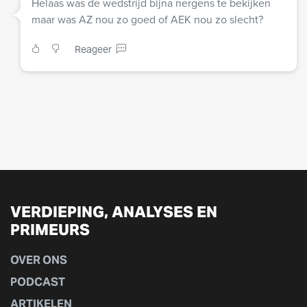
Helaas was de wedstrijd bijna nergens te bekijken
maar was AZ nou zo goed of AEK nou zo slecht?
Reageer
VERDIEPING, ANALYSES EN
PRIMEURS
OVER ONS
PODCAST
ARTIKELEN