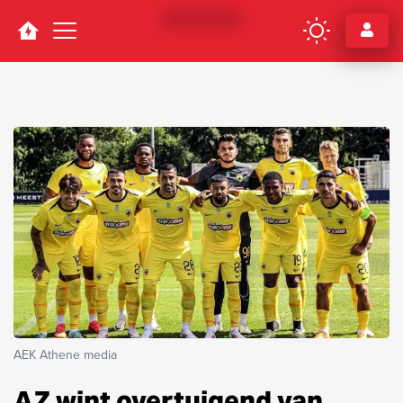
Navigation
AEK Athene media
AZ wint overtuigend van