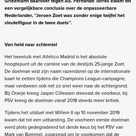
Griezmann daarover tegen AS. Fernando Torres kwam tot
een vergelijkbare conclusie over de onpasseerbare
Nederlander, ‘’Jeroen Zoet was zonder enige twijfel het
sleutelfiguur in de twee duels’’.
Van held naar schlemiel
Het tweeluik met Atlético Madrid is het absolute
hoogtepunt uit de carrière van de destijds 25-jarige Zoet.
De doelman wist zijn naam razendsnel op de internationale
kaart te zetten tijdens die Champions League-campagne,
maar verdween ook net zo snel weer naar de achtergrond.
Bij Oranje kreeg Jasper Cillessen steevast de voorkeur, bij
PSV kreeg de doelman vanaf 2018 steeds meer kritiek.
Tijdens het uitduel met Willem II op 10 november 2019
kwam dat tot een uitbarsting. De voorheen eerste doelman
werd plots gedegradeerd tot derde keus bij het PSV van
Mark van Bommel, zogezegd om te voorkomen dat de