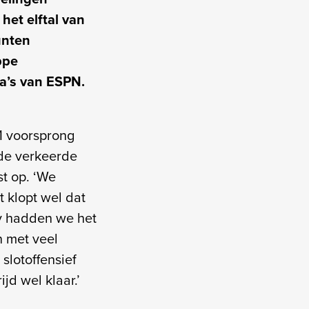
het elftal van
unten
ppe
ra’s van ESPN.
-1 voorsprong
 de verkeerde
t op. ‘We
t klopt wel dat
ty hadden we het
n met veel
 slotoffensief
jd wel klaar.’