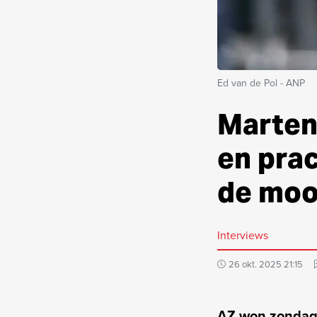
Ed van de Pol - ANP
Marten
en pra
de moo
Interviews
26 okt. 2025 21:15
AZ won zondag