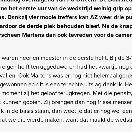
 het eerste uur van de wedstrijd weinig grip op 
. Dankzij vier mooie treffers kan AZ weer drie p
waardoor de derde plek behouden bleef. Na de kna
rscheen Martens dan ook tevreden voor de came
waren heer en meester in de eerste helft. Bij de 3
p eigen helft terruggeduwd en had het kwartje nog
vallen. Ook Martens was er nog niet helemaal gerus
ewonnen en dit is een terechte uitslag denk ik. He
moment zij het geloof terugkregen. Met die penal
t kunnen gooien. Zij brengen dan nog frisse mense
ak in de basis staan, dan weet je dat er nog wel een
dat we die vierde maken, want dat maakt de wedstri