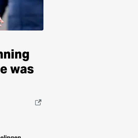
nning
de was
elingen