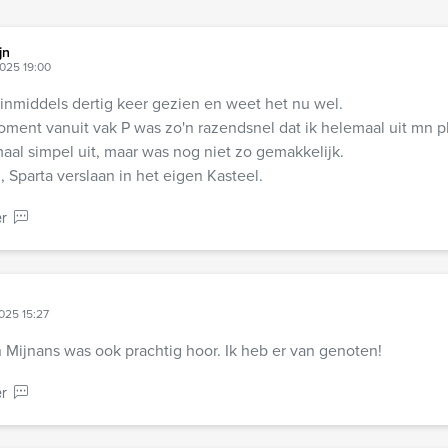
jn
025 19:00
 inmiddels dertig keer gezien en weet het nu wel.
oment vanuit vak P was zo'n razendsnel dat ik helemaal uit mn pl
maal simpel uit, maar was nog niet zo gemakkelijk.
 Sparta verslaan in het eigen Kasteel.
r
025 15:27
 Mijnans was ook prachtig hoor. Ik heb er van genoten!
r