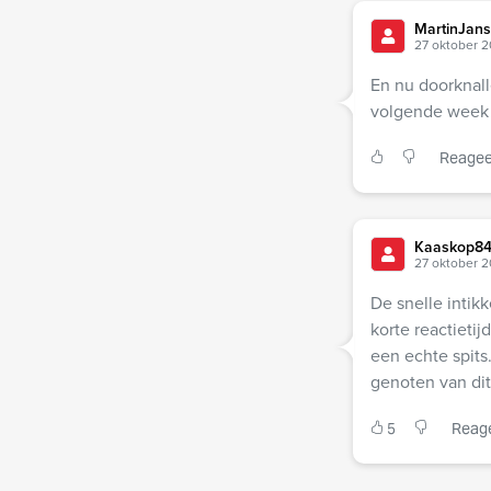
MartinJan
27 oktober 2
En nu doorknall
volgende week
Reagee
Kaaskop8
27 oktober 2
De snelle intik
korte reactieti
een echte spits
genoten van di
5
Reag