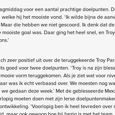
agmiddag voor een aantal prachtige doelpunten. D
welke hij het mooiste vond. ‘Ik wilde bijna de aan
 Maar die hebben we niet gescoord. Ik denk dat d
 mooiste goal was. Daar ging het heel snel, en Troy
 ons.’
ich zeer positief uit over de teruggekeerde Troy Pa
ts goed voor twee doelpunten. ‘Troy is na zijn bles
 mooie vorm teruggekomen. Als je ziet wat voor nive
aar was ik echt verbaasd over. We moesten nog wat
n we gedaan deze week.’ Met de geblesseerde Mex
rlopig moeten doen met zijn Ierse doelpuntenmaker. 
n ontwikkeling. ‘Voorlopig ben ik heel tevreden over n
ld, maar ook gewoon hoe hij bezig is met het team. 