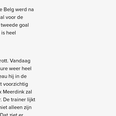
e Belg werd na
val voor de
e tweede goal
 is heel
rrott. Vandaag
sure weer heel
au hij in de
 voorzichtig
x Meerdink zal
De trainer lijkt
iet alleen zijn
Dat ziet er