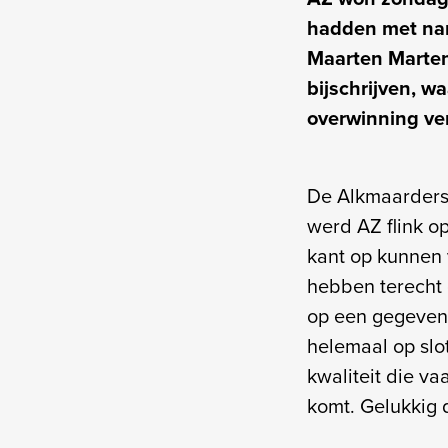
hadden met name
Maarten Martens
bijschrijven, 
overwinning ve
De Alkmaarders 
werd AZ flink o
kant op kunnen 
hebben terecht g
op een gegeven 
helemaal op slo
kwaliteit die va
komt. Gelukkig 