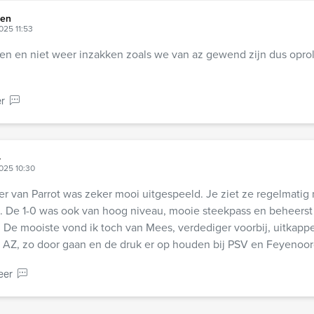
sen
025 11:53
en en niet weer inzakken zoals we van az gewend zijn dus oprol
r
4
025 10:30
ker van Parrot was zeker mooi uitgespeeld. Je ziet ze regelmatig
jd. De 1-0 was ook van hoog niveau, mooie steekpass en beheers
. De mooiste vond ik toch van Mees, verdediger voorbij, uitkap
t AZ, zo door gaan en de druk er op houden bij PSV en Feyeno
eer