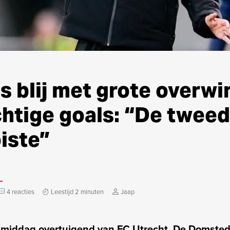
s blij met grote overwi
chtige goals: “De twee
iste”
4 reacties
Leestijd 2 minuten
Jaap
middag overtuigend van FC Utrecht. De Domsted