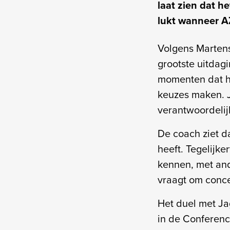
laat zien dat h
lukt wanneer A
Volgens Martens 
grootste uitdag
momenten dat he
keuzes maken. Ju
verantwoordelij
De coach ziet d
heeft. Tegelijke
kennen, met and
vraagt om concen
Het duel met Ja
in de Conferen