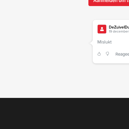
Aanmelden om t
DeZuivelDu
19 december 
Mislukt
Reagee