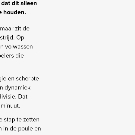
dat dit alleen
te houden.
 maar zit de
trijd. Op
en volwassen
pelers die
gie en scherpte
gen dynamiek
ivisie. Dat
 minuut.
 stap te zetten
 in de poule en