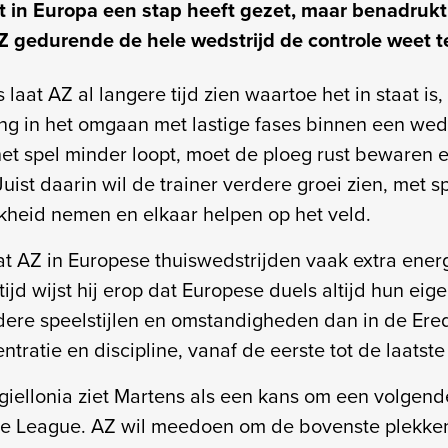
et in Europa een stap heeft gezet, maar benadrukt 
Z gedurende de hele wedstrijd de controle weet 
laat AZ al langere tijd zien waartoe het in staat is,
ing in het omgaan met lastige fases binnen een weds
t spel minder loopt, moet de ploeg rust bewaren 
ist daarin wil de trainer verdere groei zien, met s
kheid nemen en elkaar helpen op het veld.
at AZ in Europese thuiswedstrijden vaak extra ener
rtijd wijst hij erop dat Europese duels altijd hun ei
ere speelstijlen en omstandigheden dan in de Ered
tratie en discipline, vanaf de eerste tot de laatste
giellonia ziet Martens als een kans om een volgende
ce League. AZ wil meedoen om de bovenste plekken