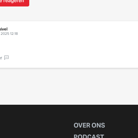
e reageren
ivel
2025 12:18
r
OVER ONS
PODCAST