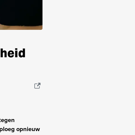
heid
tegen
n ploeg opnieuw