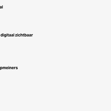
al
igitaal zichtbaar
opmeiners