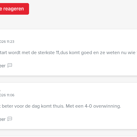
e reageren
026 11:23
tart wordt met de sterkste 11,dus komt goed en ze weten nu wie f
eer
p
026 11:06
 beter voor de dag komt thuis. Met een 4-0 overwinning.
eer