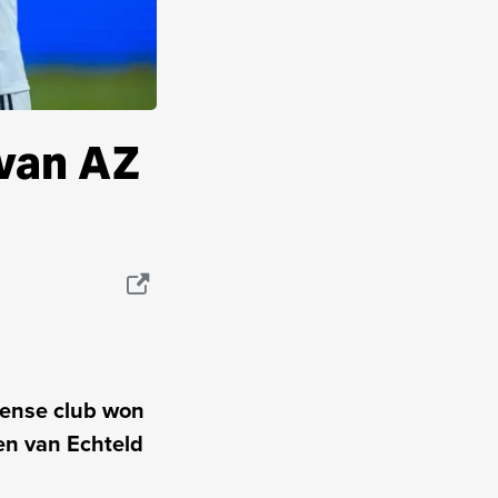
van AZ
eense club won
en van Echteld