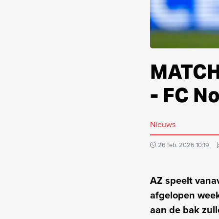
MATCHD
- FC N
Nieuws
26 feb. 2026 10:19
AZ speelt vana
afgelopen week
aan de bak zul