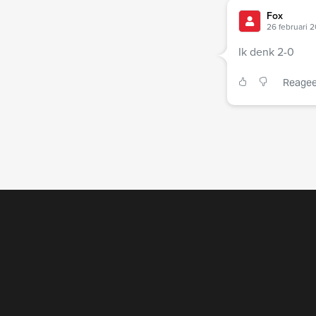
Fox
26 februari 2
Ik denk 2-0
Reagee