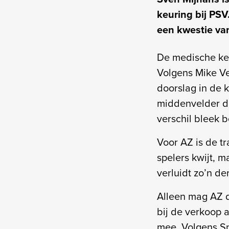
keuring bij PSV
een kwestie va
De medische keur
Volgens Mike Ve
doorslag in de 
middenvelder d
verschil bleek b
Voor AZ is de tr
spelers kwijt, 
verluidt zo’n de
Alleen mag AZ d
bij de verkoop 
mee. Volgens Sp