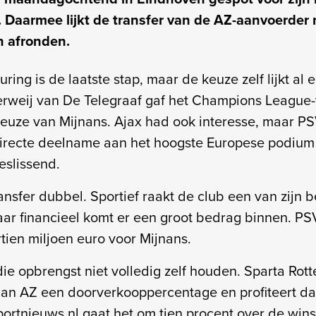
. Daarmee lijkt de transfer van de AZ-aanvoerder 
n afronden.
ing is de laatste stap, maar de keuze zelf lijkt al
rweij van De Telegraaf gaf het Champions League-
keuze van Mijnans. Ajax had ook interesse, maar P
irecte deelname aan het hoogste Europese podium
eslissend.
ansfer dubbel. Sportief raakt de club een van zijn b
maar financieel komt er een groot bedrag binnen. PS
rtien miljoen euro voor Mijnans.
ie opbrengst niet volledig zelf houden. Sparta Ro
aan AZ een doorverkooppercentage en profiteert da
ortnieuws.nl gaat het om tien procent over de win