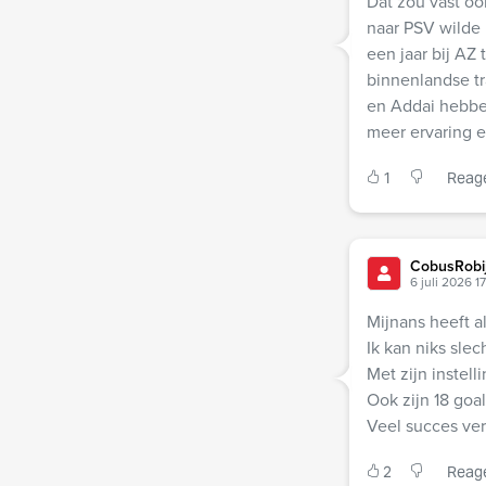
Dat zou vast ook
naar PSV wilde
een jaar bij A
binnenlandse tr
en Addai hebben
meer ervaring e
1
Reag
CobusRobi
6 juli 2026 1
Mijnans heeft a
Ik kan niks sle
Met zijn instel
Ook zijn 18 goa
Veel succes ver
2
Reag