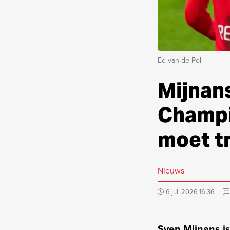
Ed van de Pol
Mijnan
Champi
moet t
Nieuws
6 jul. 2026 16:36
Sven Mijnans i