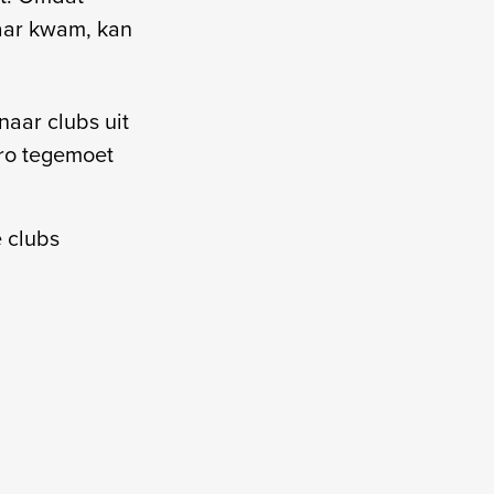
maar kwam, kan
 naar clubs uit
uro tegemoet
e clubs