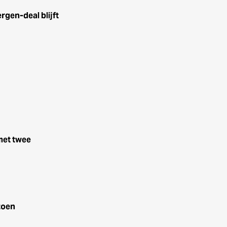
rgen-deal blijft
met twee
zoen