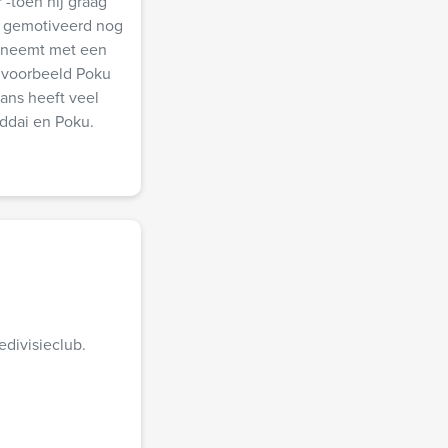
 -toen hij graag
s gemotiveerd nog
g neemt met een
ijvoorbeeld Poku
ans heeft veel
ddai en Poku.
edivisieclub.