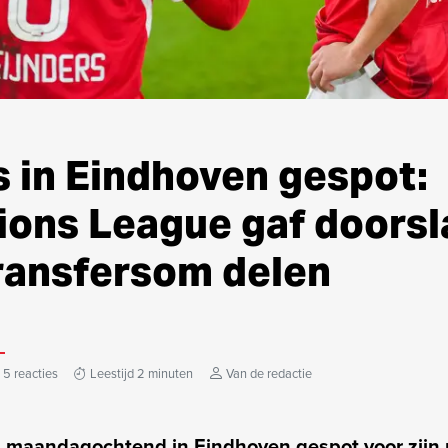
s in Eindhoven gespot:
ons League gaf doorsl
ransfersom delen
5 reacties
Leestijd 2 minuten
Van de redactie
s maandagochtend in Eindhoven gespot voor zijn