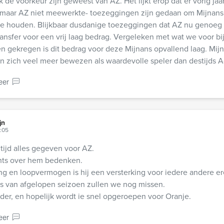
 de voorkeur zijn geweest van AZ. Het lijkt erop dat er vorig jaar
 maar AZ niet meewerkte- toezeggingen zijn gedaan om Mijnan
Z te houden. Blijkbaar dusdanige toezeggingen dat AZ nu genoe
ansfer voor een vrij laag bedrag. Vergeleken met wat we voor b
 gekregen is dit bedrag voor deze Mijnans opvallend laag. Mijn
n zich veel meer bewezen als waardevolle speler dan destijds A
eer
jn
7:05
ltijd alles gegeven voor AZ.
chts over hem bedenken.
ling en loopvermogen is hij een versterking voor iedere andere er
ls van afgelopen seizoen zullen we nog missen.
der, en hopelijk wordt ie snel opgeroepen voor Oranje.
eer