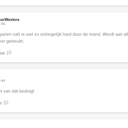
arWastora
6:56
spelen valt ie wel zo ontiegelijk hard door de mand. Wordt aan al
er gebeukt.
eer
6:44
er van dat bedrag!
r
r