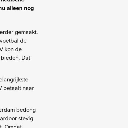
nu alleen nog
 eerder gemaakt.
voetbal de
SV kon de
 bieden. Dat
elangrijkste
V betaalt naar
tterdam bedong
ardoor stevig
st. Omdat