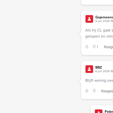
Gajemeena
6 juli 2026 1
Als hij CL gaat 
gelopen en omv
1
Reag
BBZ
6 juli 2026 1
Blijft weinig ov
Reagee
Pete