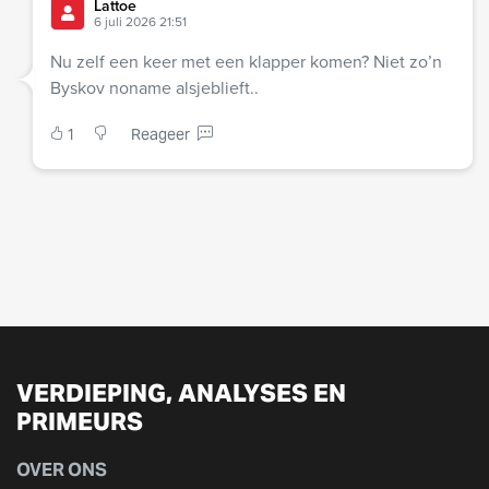
Lattoe
6 juli 2026 21:51
Nu zelf een keer met een klapper komen? Niet zo’n
Byskov noname alsjeblieft..
1
Reageer
VERDIEPING, ANALYSES EN
PRIMEURS
OVER ONS