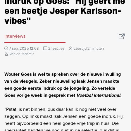
indruk op Goes: ''Hij geeft me
een beetje Jesper Karlsson-
vibes''
Interviews
7 sep. 2025 12:08
2 reacties
Leestijd 2 minuten
Van de redactie
Wouter Goes is wel te spreken over de nieuwe invulling
van de vleugels. Zeker nieuweling Isak Jensen maakte
een goede eerste indruk op de jongeling. Zo vertelde
Goes vorige week in gesprek met
Voetbal International.
''Patati is net binnen, dus daar kan ik nog niet veel over
zeggen. Op links maakt Isak Jensen een goede indruk. Hij
heeft bijvoorbeeld een heel goede vrije trap in huis. Die
specialiteit hadden we nog niet in de selectie, dus dat is