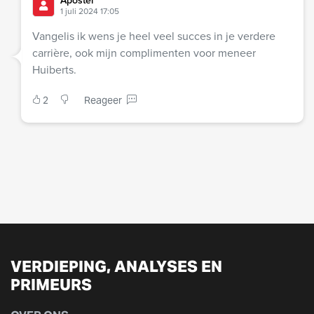
Apostel
1 juli 2024 17:05
Vangelis ik wens je heel veel succes in je verdere
carrière, ook mijn complimenten voor meneer
Huiberts.
2
Reageer
VERDIEPING, ANALYSES EN
PRIMEURS