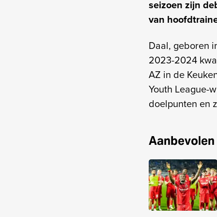
seizoen zijn de
van hoofdtrain
Daal, geboren i
2023-2024 kwam 
AZ in de Keuken
Youth League-we
doelpunten en z
Aanbevolen