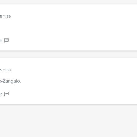
5 11:59
r
5 11:58
o-Zangalo.
r