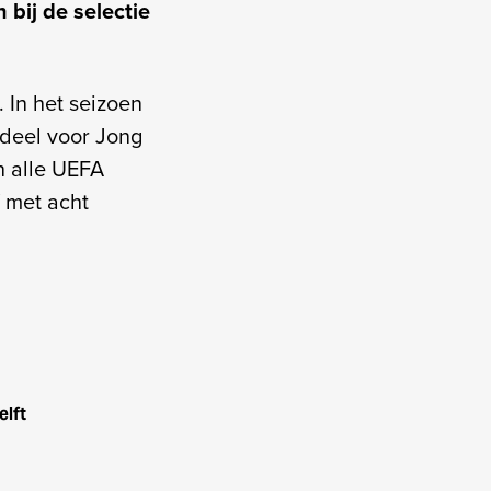
 bij de selectie
 In het seizoen
ndeel voor Jong
n alle UEFA
f met acht
elft