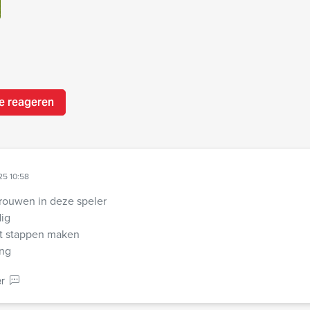
e reageren
25 10:58
trouwen in deze speler
dig
t stappen maken
ing
r