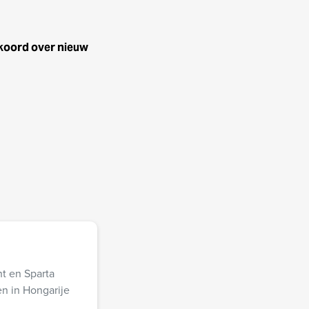
koord over nieuw
ht en Sparta
en in Hongarije