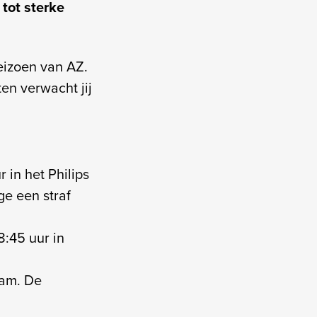
tot sterke
seizoen van AZ.
en verwacht jij
 in het Philips
ge een straf
8:45 uur in
dam. De