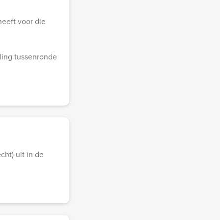
heeft voor die
eling tussenronde
ht) uit in de