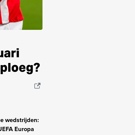
uari
 ploeg?
e wedstrijden:
 UEFA Europa