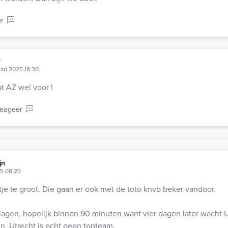
r
r
uari 2025 18:30
t AZ wel voor !
eageer
jn
25 08:20
je te groot. Die gaan er ook met de toto knvb beker vandoor.
lagen, hopelijk binnen 90 minuten want vier dagen later wacht U
 ,Utrecht is echt geen topteam.