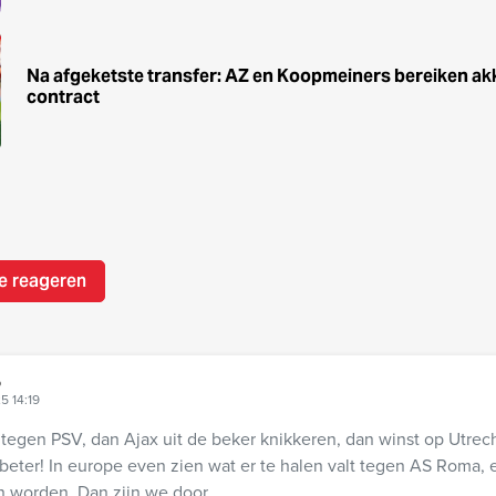
Na afgeketste transfer: AZ en Koopmeiners bereiken ak
contract
e reageren
p
25 14:19
 tegen PSV, dan Ajax uit de beker knikkeren, dan winst op Utrec
s beter! In europe even zien wat er te halen valt tegen AS Roma, 
worden. Dan zijn we door.