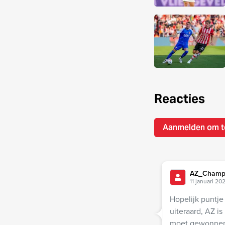
Reacties
Aanmelden om t
AZ_Cham
11 januari 20
Hopelijk puntje
uiteraard, AZ i
moet gewonnen 