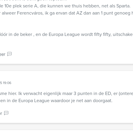
e 10e plek serie A, die kunnen we thuis hebben, net als Sparta.
r alweer Ferencváros, ik ga ervan dat AZ dan aan 1 punt genoeg 
dóór in de beker , en de Europa League wordt fifty fifty, uitschak
eer
25 19:06
me hier. Ik verwacht eigenlijk maar 3 punten in de ED, er (onterec
en in de Europa League waardoor je net aan doorgaat.
r