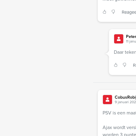
Reagee
Pete
11 jan
Daar teken
R
CobusRobi
9 januari 20
PSV is een maat
Ajax wordt vers
worden 3 punten