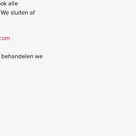
ok alle
 We sluiten af
com
t behandelen we