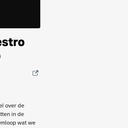
estro
p
el over de
tten in de
 Omloop wat we