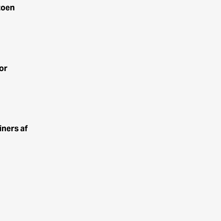
zoen
or
iners af