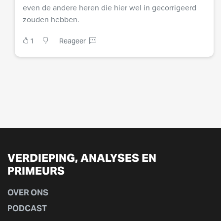
even de andere heren die hier wel in gecorrigeerd
zouden hebben.
1
Reageer
VERDIEPING, ANALYSES EN
PRIMEURS
OVER ONS
PODCAST