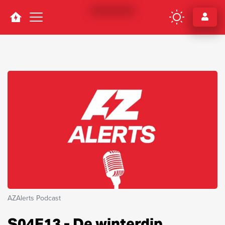
Navigation
AZAlerts Podcast
S04E13 - De winterdip,