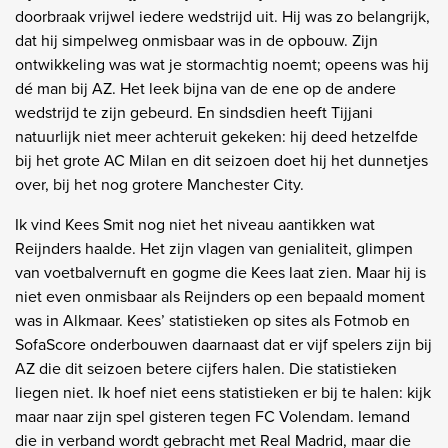
doorbraak vrijwel iedere wedstrijd uit. Hij was zo belangrijk,
dat hij simpelweg onmisbaar was in de opbouw. Zijn
ontwikkeling was wat je stormachtig noemt; opeens was hij
dé man bij AZ. Het leek bijna van de ene op de andere
wedstrijd te zijn gebeurd. En sindsdien heeft Tijjani
natuurlijk niet meer achteruit gekeken: hij deed hetzelfde
bij het grote AC Milan en dit seizoen doet hij het dunnetjes
over, bij het nog grotere Manchester City.
Ik vind Kees Smit nog niet het niveau aantikken wat
Reijnders haalde. Het zijn vlagen van genialiteit, glimpen
van voetbalvernuft en gogme die Kees laat zien. Maar hij is
niet even onmisbaar als Reijnders op een bepaald moment
was in Alkmaar. Kees’ statistieken op sites als Fotmob en
SofaScore onderbouwen daarnaast dat er vijf spelers zijn bij
AZ die dit seizoen betere cijfers halen. Die statistieken
liegen niet. Ik hoef niet eens statistieken er bij te halen: kijk
maar naar zijn spel gisteren tegen FC Volendam. Iemand
die in verband wordt gebracht met Real Madrid, maar die