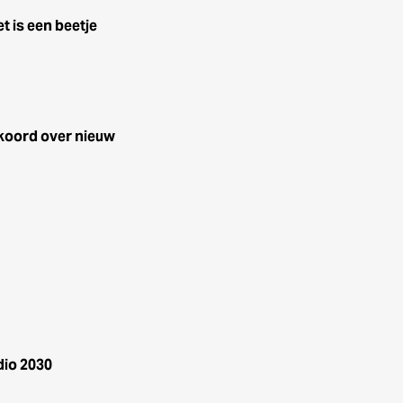
t is een beetje
koord over nieuw
dio 2030