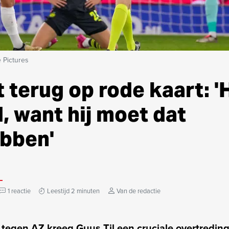
 Pictures
kt terug op rode kaart: '
, want hij moet dat
bben'
1 reactie
Leestijd 2 minuten
Van de redactie
 tegen AZ kreeg Guus Til een cruciale overtredin