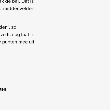
ak de bal. Dat is
oud-middenvelder
ien", zo
zelfs nog laat in
 punten mee uit
jten