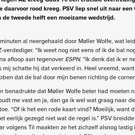
ie daarvoor rood kreeg. PSV liep snel uit naar een
n de tweede helft een moeizame wedstrijd.
n minuten al neergehaald door Møller Wolfe, wat lei
Z-verdediger. “Ik weet nog niet eens of ik de bal n
l na afloop aan tegenover
ESPN
. “Ik denk dat ik er n
mij schatte hij dat verkeerd in. Heel vreemd, want 
bben dat de bal door mijn benen richting de corner
r benadrukte dat Møller Wolfe beter had moeten 
 houdt me vast en ja, dan ga ik wel wat graag naar d
toe. “Of ik het een rode kaart vind? Moeilijk, want 
eet eerlijk gezegd niet wat de regel is.” PSV breid
ar volgens Til maakten ze het zichzelf alsnog lastig