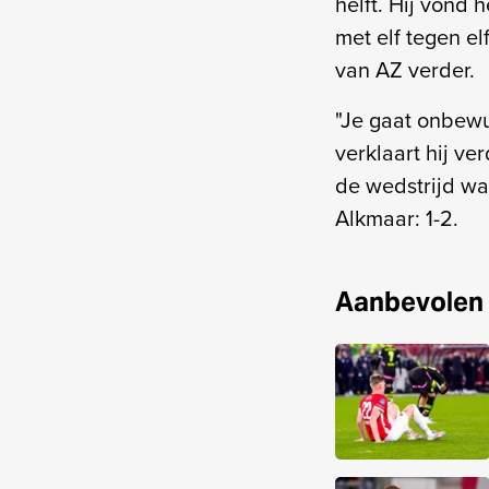
helft. Hij vond 
met elf tegen el
van AZ verder.
"Je gaat onbewu
verklaart hij ve
de wedstrijd wa
Alkmaar: 1-2.
Aanbevolen