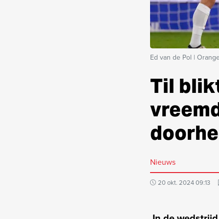
Ed van de Pol | Orange
Til bli
vreemd
doorhe
Nieuws
20 okt. 2024 09:13
In de wedstrijd