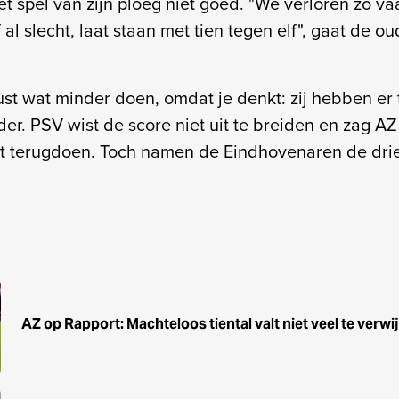
het spel van zijn ploeg niet goed. "We verloren zo va
f al slecht, laat staan met tien tegen elf", gaat de 
st wat minder doen, omdat je denkt: zij hebben er t
rder. PSV wist de score niet uit te breiden en zag AZ 
t terugdoen. Toch namen de Eindhovenaren de drie
AZ op Rapport: Machteloos tiental valt niet veel te verwi