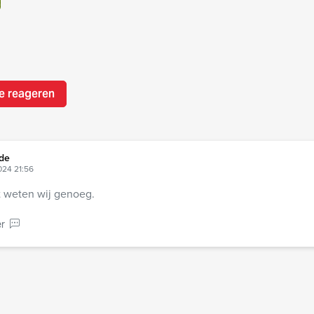
e reageren
de
024 21:56
elt weten wij genoeg.
r