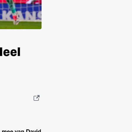
Heel
g mee van David