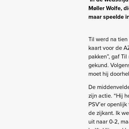
Møller Wolfe, d
maar speelde i
Til werd na tie
kaart voor de A
pakken”, gaf Ti
gekund. Volgens 
moet hij doorhe
De middenvelde
zijn actie. “Hij
PSV’er openlijk 
de zijkant. Ik w
uit naar 0-2, ma