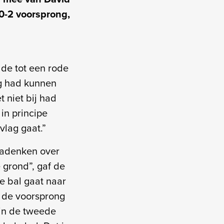
 0-2 voorsprong,
dde tot een rode
og had kunnen
et niet bij had
in principe
vlag gaat.”
nadenken over
e grond”, gaf de
de bal gaat naar
de de voorsprong
 in de tweede