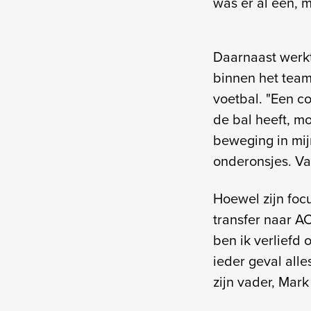
was er al een, 
Daarnaast werkt
binnen het team
voetbal. "Een c
de bal heeft, mo
beweging in mijn
onderonsjes. Vaa
Hoewel zijn foc
transfer naar A
ben ik verliefd 
ieder geval alle
zijn vader, Mar