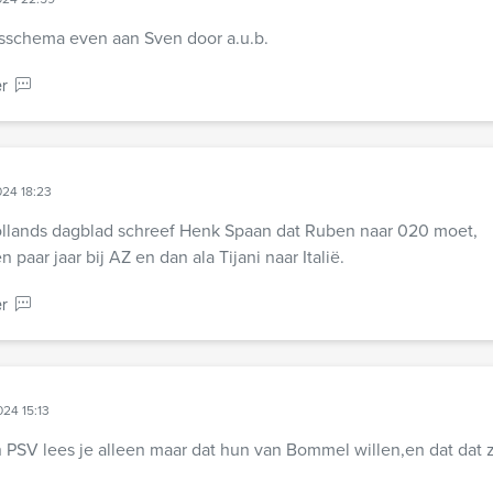
gsschema even aan Sven door a.u.b.
r
024 18:23
ollands dagblad schreef Henk Spaan dat Ruben naar 020 moet,
aar jaar bij AZ en dan ala Tijani naar Italië.
r
024 15:13
n PSV lees je alleen maar dat hun van Bommel willen,en dat dat z