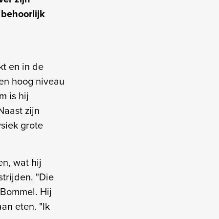
 behoorlijk
kt en in de
een hoog niveau
m is hij
Naast zijn
siek grote
n, wat hij
trijden. "Die
n Bommel. Hij
an eten. "Ik