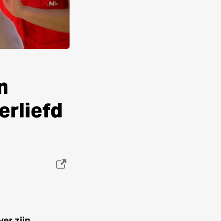
n
erliefd
er zijn