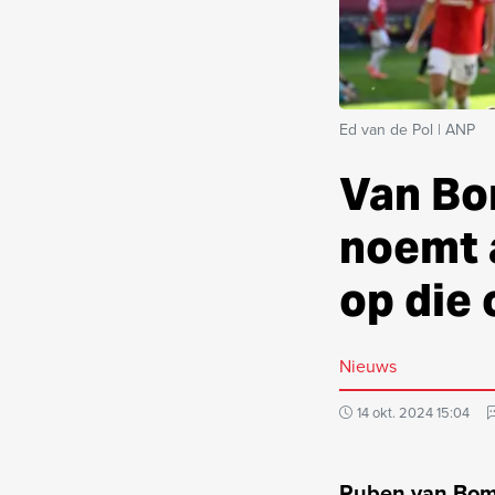
Ed van de Pol | ANP
Van Bo
noemt 
op die 
Nieuws
14 okt. 2024 15:04
Ruben van Bomm