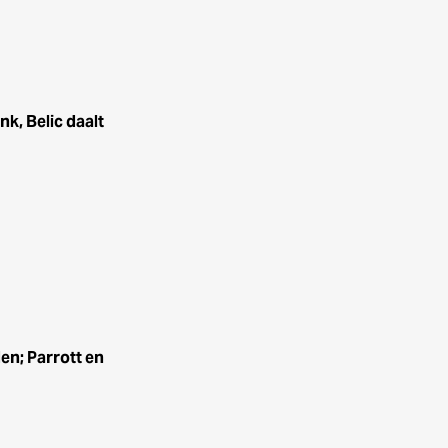
k, Belic daalt
n; Parrott en