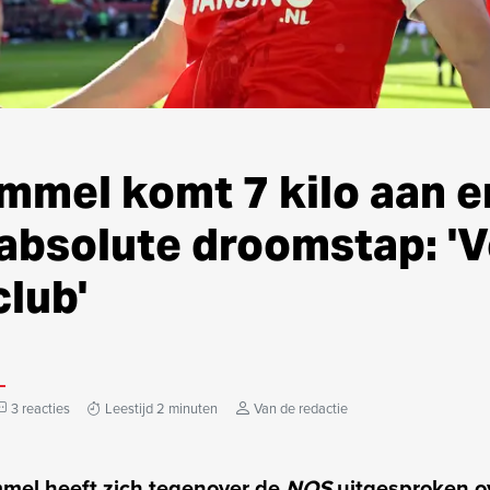
mmel komt 7 kilo aan e
absolute droomstap: 'V
club'
3 reacties
Leestijd 2 minuten
Van de redactie
el heeft zich tegenover de
NOS
uitgesproken ov