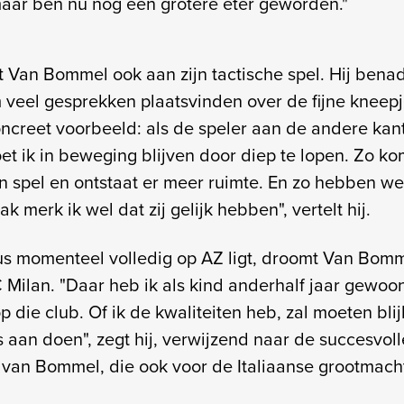
maar ben nu nog een grotere eter geworden."
 Van Bommel ook aan zijn tactische spel. Hij benad
 veel gesprekken plaatsvinden over de fijne kneepj
oncreet voorbeeld: als de speler aan de andere kant
et ik in beweging blijven door diep te lopen. Zo k
 spel en ontstaat er meer ruimte. En zo hebben we 
k merk ik wel dat zij gelijk hebben", vertelt hij.
us momenteel volledig op AZ ligt, droomt Van Bom
C Milan. "Daar heb ik als kind anderhalf jaar gewoo
op die club. Of ik de kwaliteiten heb, zal moeten blij
s aan doen", zegt hij, verwijzend naar de succesvoll
k van Bommel, die ook voor de Italiaanse grootmach