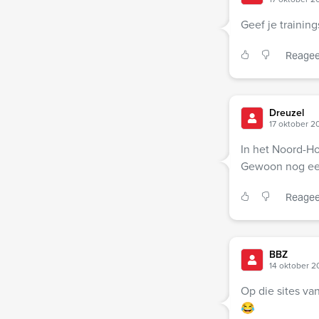
Geef je trainin
Reagee
Dreuzel
17 oktober 2
In het Noord-H
Gewoon nog een p
Reagee
BBZ
14 oktober 2
Op die sites va
😂