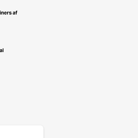
iners af
al