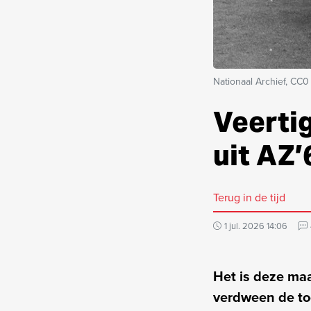
Nationaal Archief, CC0
Veertig
uit AZ’
Terug in de tijd
1 jul. 2026 14:06
Het is deze maa
verdween de to