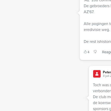
De gebroeders M
AZ'67.
Alle pogingen t
eredivisie weg.
De rest ishistori
4
Reag
Pete
3 juli
Toch was d
verbonden
De club m
de koerswi
sponsors g