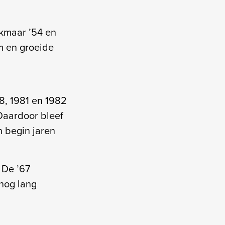
lkmaar ’54 en
m en groeide
8, 1981 en 1982
Daardoor bleef
n begin jaren
 De ’67
 nog lang