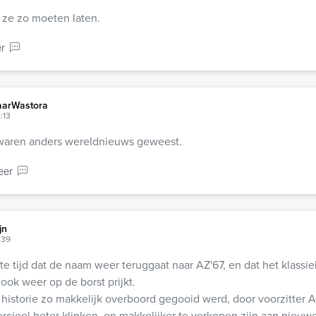
 ze zo moeten laten.
r
arWastora
:13
aren anders wereldnieuws geweest.
eer
jn
:39
e tijd dat de naam weer teruggaat naar AZ'67, en dat het klassi
ook weer op de borst prijkt.
historie zo makkelijk overboord gegooid werd, door voorzitter Ar
cieel beter klinken, en makkelijker te verkopen zijn aan nieuw