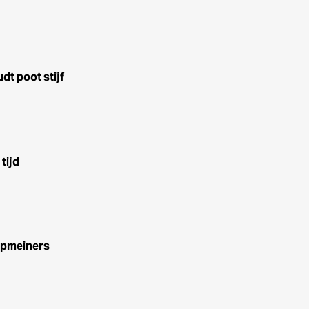
t poot stijf
tijd
opmeiners