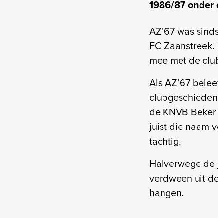
1986/87 onder 
AZ’67 was sinds
FC Zaanstreek. 
mee met de clu
Als AZ’67 belee
clubgeschiedeni
de KNVB Beker e
juist die naam 
tachtig.
Halverwege de j
verdween uit de
hangen.