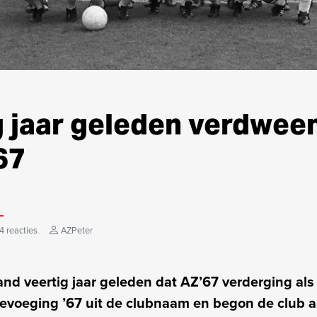
 jaar geleden verdween
67
4 reacties
AZPeter
nd veertig jaar geleden dat AZ’67 verderging als A
evoeging ’67 uit de clubnaam en begon de club a