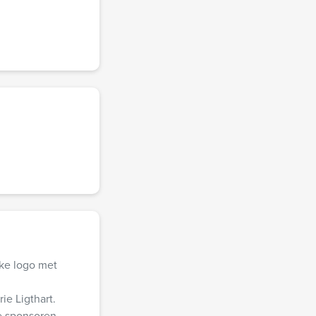
eke logo met
ie Ligthart.
e sponsoren.