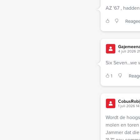
AZ '67 , hadden
Reagee
Gajemeena
4 juli 2026 21
Six Seven…we w
1
Reag
CobusRobi
1 juli 2026 14
Wordt de hoogst
molen en toren 
Jammer dat die 
"AZ" zou commer