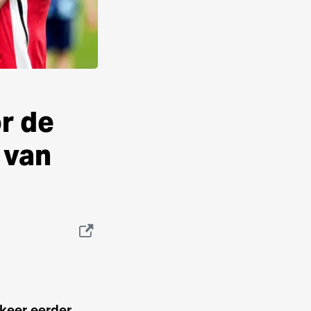
r de
 van
 keer eerder