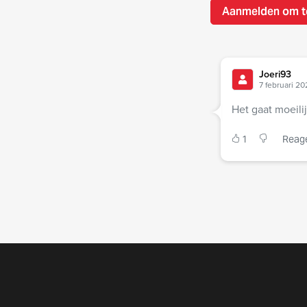
Aanmelden om t
Joeri93
7 februari 20
Het gaat moeili
1
Reag