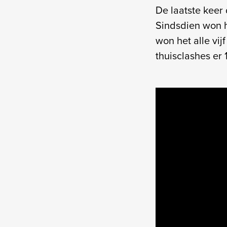
De laatste keer
Sindsdien won he
won het alle vij
thuisclashes er 