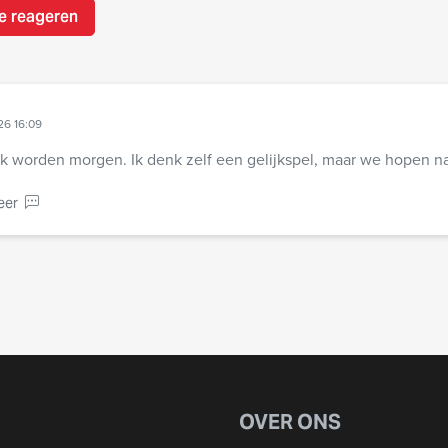
e reageren
26 16:09
jk worden morgen. Ik denk zelf een gelijkspel, maar we hopen nat
eer
OVER ONS