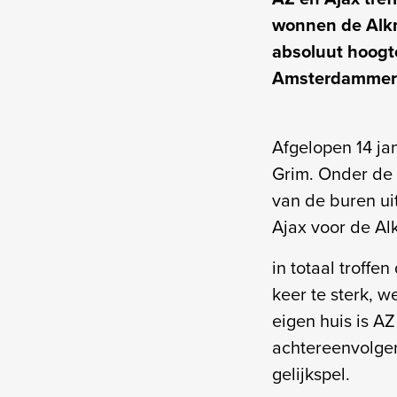
wonnen de Alkm
absoluut hoogt
Amsterdammer
Afgelopen 14 ja
Grim. Onder de 
van de buren ui
Ajax voor de Al
in totaal troff
keer te sterk, w
eigen huis is AZ
achtereenvolge
gelijkspel.