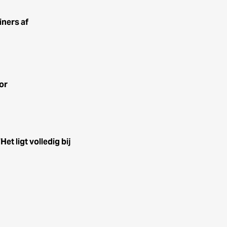
iners af
or
t ligt volledig bij