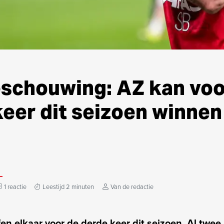
schouwing: AZ kan voo
eer dit seizoen winnen
1 reactie
Leestijd 2 minuten
Van de redactie
fen elkaar voor de derde keer dit seizoen. Al twee