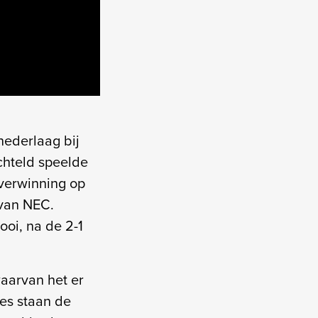
nederlaag bij
chteld speelde
 overwinning op
 van NEC.
ooi, na de 2-1
waarvan het er
des staan de