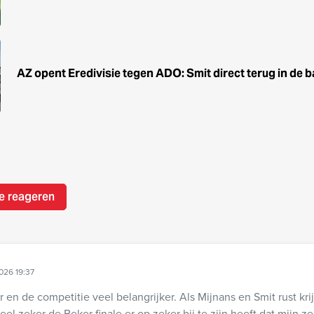
AZ opent Eredivisie tegen ADO: Smit direct terug in de b
e reageren
2026 19:37
r en de competitie veel belangrijker. Als Mijnans en Smit rust kri
el zeker de Beker finale er op zeker bij te zijn heeft dat mijn z