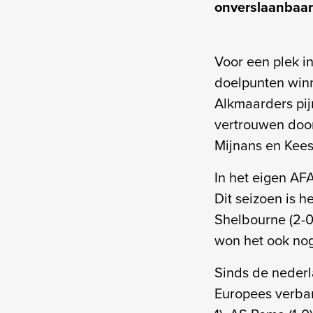
onverslaanbaar
Voor een plek i
doelpunten winn
Alkmaarders pij
vertrouwen door
Mijnans en Kees
In het eigen AF
Dit seizoen is h
Shelbourne (2-0)
won het ook nog
Sinds de nederl
Europees verban