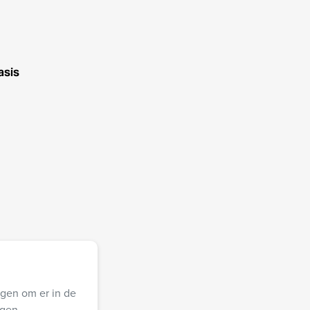
asis
jgen om er in de
egen.