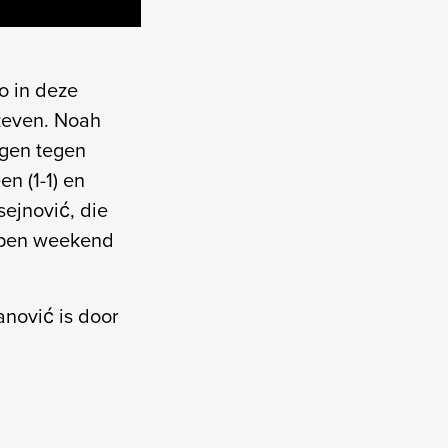
o in deze
zeven. Noah
ngen tegen
n (1-1) en
sejnović, die
lopen weekend
nović is door