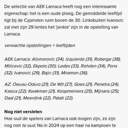
De selectie van AEK Larnaca heeft nog een interessante
eigenschap: het is een oude ploeg. De gemiddelde leeftijd
ligt bij de Cyprioten ruim boven de 30. Linksbuiten Ivanovic
zal met zijn 29 lentes het 'jonkie' zijn in de opstelling van
Larnaca.
verwachte opstellingen + leeftijden
AEK Larnaca: Alomorovic (34), Izquierdo (31), Roberge (38),
Milicevic (32), Ekpolo (30); Ledes (33), Rohden (34), Pons
(32); Ivanovic (29), Bajic (31), Miramon (36).
AZ: Owusu-Oduro (21); De Wit (27), Goes (21), Penetra (24),
Kasius (22); Kwakman (21), Koopmeiners (25), Mijnans (25);
Daal (21), Meerdink (22), Patati (22).
Nog niet versleten
Hoe oud de spelers van Larnaca ook mogen zijn, ze zijn
nog niet
te oud
. Na in 2024 op een haar na kampioen te