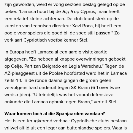
zijn geworden, werd er vorig seizoen beslag gelegd op de
beker. "Larnaca hoort bij de
Big 6
op Cyprus, maar heeft
een relatief kleine achterban. De club leunt sterk op de
kunsten van technisch directeur Xavi Roca, hij heeft een
oogje voor spelers die goed bij de speelstijl passen.'' Zo
verklaart Cypriotisch voetbalkenner Stel.
In Europa heeft Larnaca al een aardig visitekaartje
afgegeven. ''Ze hebben al knappe overwinningen geboekt
op Celje, Partizan Belgrado en Legia Warschau.'' Tegen de
AZ-plaaggeest uit de Poolse hoofdstad werd het in Larnaca
zelfs 4-1. In de ronde daarna gingen de groen-gelen
vervolgens hard onderuit tegen SK Brann (6-1 over twee
wedstrijden). ''Uiteindelijk was het vooral defensieve
onkunde die Larnaca opbrak tegen Brann,'' vertelt Stel.
Waar komen toch al die Spanjaarden vandaan?
Het is een terugkerend verhaal: Cypriotische clubs bestaan
vrijwel altijd uit een leger aan buitenlandse spelers. Waar is