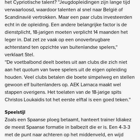
het Cypriotische talent? ''Jeugdopleidingen zijn lange tijd
verwaarloosd, waardoor talenten al snel naar België of
Scandinavië vertrokken. Maar een paar clubs investeerden
echt in de opleiding. Een andere belangrijke factor is de
dienstplicht, 18-jarigen moeten verplicht 14 maanden het
leger in. Dat zet ze vaak op een onoverbrugbare
achterstand ten opzichte van buitenlandse spelers,''
verklaart Stel.
''De voetbalbond deelt boetes uit aan clubs die zich niet
aan het quotum van twee spelers uit de eigen opleiding
houden. Veel clubs betalen die boete simpelweg en stellen
gewoon elf buitenlanders op. AEK Larnaca maakt wel
stappen overigens. Het toelaten van de 18-jarige spits
Christos Loukaidis tot het eerste elftal is een goed teken.''
Speelstijl
Zoals een Spaanse ploeg betaamt, hanteert trainer Idiakez
de meest Spaanse formatie in balbezit die er is. Een 4-3-3
met de punt naar achteren op het middenveld, en wijd