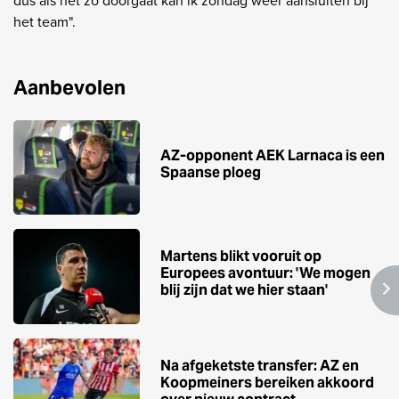
dus als het zo doorgaat kan ik zondag weer aansluiten bij
het team".
Aanbevolen
AZ-opponent AEK Larnaca is een
Spaanse ploeg
Martens blikt vooruit op
Europees avontuur: 'We mogen
blij zijn dat we hier staan'
Na afgeketste transfer: AZ en
Koopmeiners bereiken akkoord