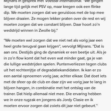
Mijnans in gesprek met
Voetbal International
. ''We gingen
lange tijd gelijk met PSV op, maar kregen ook een flinke
dip. We moeten zorgen dat we geruisloos met de top mee
blijven draaien. Ze mogen lekker praten over de rest en wij
moeten zorgen dat we constant blijven. Daar hoort zo’n
wedstrijd winnen in Zwolle bij.''
''We moeten wel zorgen dat we niet net als vorig jaar een
heel grote terugval gaan krijgen'', vervolgt Mijnans. ''Dat is
aan ons. Destijds ging de dynamiek er een beetje uit. Als je
in zo’n flow komt dat het even wat minder gaat, ga je van
die lullige wedstrijden spelen. Puntenverliezen tegen clubs
uit het rechterrijtje of degradatiekandidaten. Ik kan er zo
een aantal opnoemen vorig jaar, achter elkaar. Dat doet iets
met de sfeer op de club en daar zijn we vorig jaar te lang in
blijven hangen, in combinatie met het ontslag van de
trainer. Dat hielp allemaal niet mee. Die ervaring hebben
we in onze rugzak en jongens als Jordy Clasie en ik
moeten ervoor zorgen dat zoiets dit jaar niet gebeurt.’'