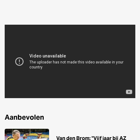
Aanbevolen
Van den Brom: ''Vijf jaar bij AZ