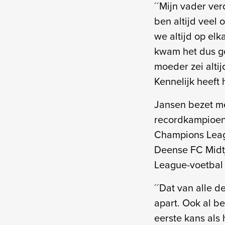
´´Mijn vader ver
ben altijd veel
we altijd op el
kwam het dus go
moeder zei alti
Kennelijk heeft 
Jansen bezet me
recordkampioen i
Champions Leagu
Deense FC Midt
League-voetbal 
´´Dat van alle 
apart. Ook al be
eerste kans als 