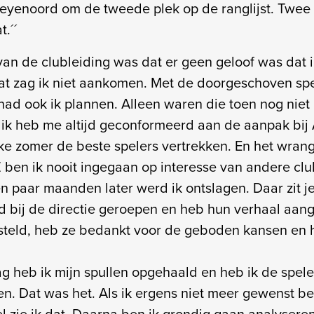
eyenoord om de tweede plek op de ranglijst. Twee
t.´´
van de clubleiding was dat er geen geloof was dat 
t zag ik niet aankomen. Met de doorgeschoven spel
had ook ik plannen. Alleen waren die toen nog niet 
e, ik heb me altijd geconformeerd aan de aanpak bij
ke zomer de beste spelers vertrekken. En het wrang
Z ben ik nooit ingegaan op interesse van andere clu
n paar maanden later werd ik ontslagen. Daar zit je
erd bij de directie geroepen en heb hun verhaal aan
steld, heb ze bedankt voor de geboden kansen en 
g heb ik mijn spullen opgehaald en heb ik de spele
n. Dat was het. Als ik ergens niet meer gewenst b
l zie ik dat. Daarna ben ik grondig gaan analyseren