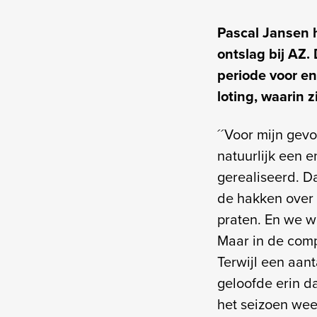
Pascal Jansen h
ontslag bij AZ.
periode voor en
loting, waarin 
´´Voor mijn gevo
natuurlijk een 
gerealiseerd. D
de hakken over 
praten. En we w
Maar in de comp
Terwijl een aan
geloofde erin d
het seizoen wee