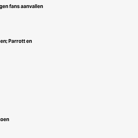
igen fans aanvallen
n; Parrott en
zoen