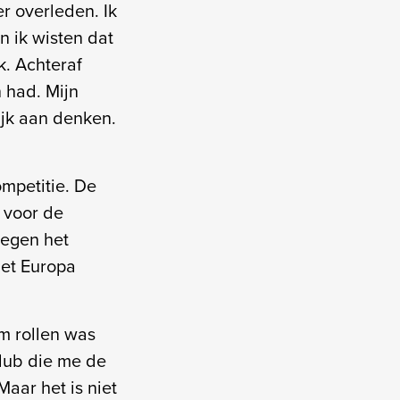
r overleden. Ik
n ik wisten dat
k. Achteraf
 had. Mijn
ijk aan denken.
mpetitie. De
e voor de
tegen het
et Europa
m rollen was
club die me de
aar het is niet