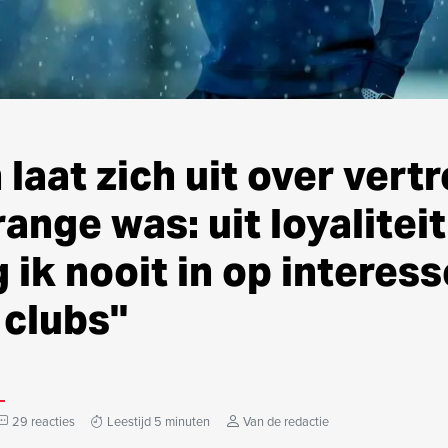
laat zich uit over vertr
range was: uit loyalitei
 ik nooit in op interes
clubs''
29 reacties
Leestijd 5 minuten
Van de redactie