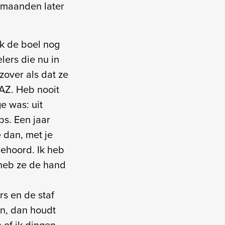
 maanden later
ik de boel nog
ers die nu in
zover als dat ze
 AZ. Heb nooit
e was: uit
bs. Een jaar
 dan, met je
gehoord. Ik heb
heb ze de hand
rs en de staf
en, dan houdt
 of ik dingen