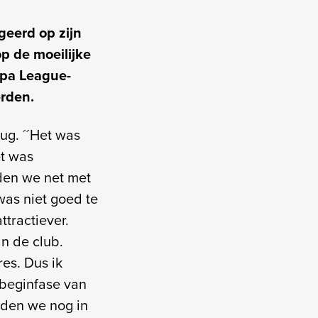
geerd op zijn
op de moeilijke
opa League-
erden.
rug. ´´Het was
et was
den we net met
as niet goed te
tractiever.
n de club.
es. Dus ik
 beginfase van
lden we nog in