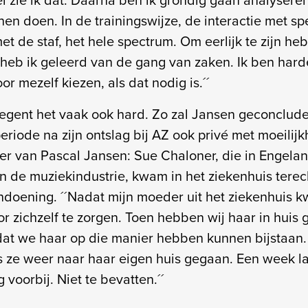
n doen. In de trainingswijze, de interactie met sp
t de staf, het hele spectrum. Om eerlijk te zijn heb
heb ik geleerd van de gang van zaken. Ik ben har
or mezelf kiezen, als dat nodig is.´´
 regent het vaak ook hard. Zo zal Jansen geconclu
periode na zijn ontslag bij AZ ook privé met moeili
r van Pascal Jansen: Sue Chaloner, die in Engel
in de muziekindustrie, kwam in het ziekenhuis tere
ndoening. ´´Nadat mijn moeder uit het ziekenhuis k
r zichzelf te zorgen. Toen hebben wij haar in huis
at we haar op die manier hebben kunnen bijstaan.
is ze weer naar haar eigen huis gegaan. Een week l
 voorbij. Niet te bevatten.´´