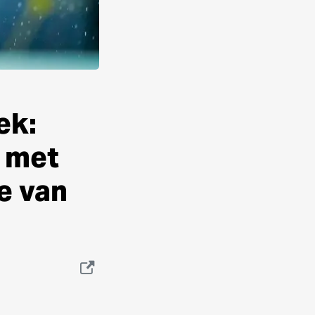
ek:
t met
se van