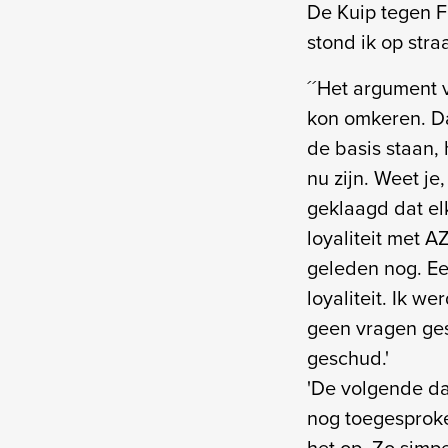
De Kuip tegen F
stond ik op straa
´´Het argument 
kon omkeren. Da
de basis staan, 
nu zijn. Weet j
geklaagd dat el
loyaliteit met A
geleden nog. Ee
loyaliteit. Ik w
geen vragen ge
geschud.'
'De volgende da
nog toegesproke
het op. Zo simpe