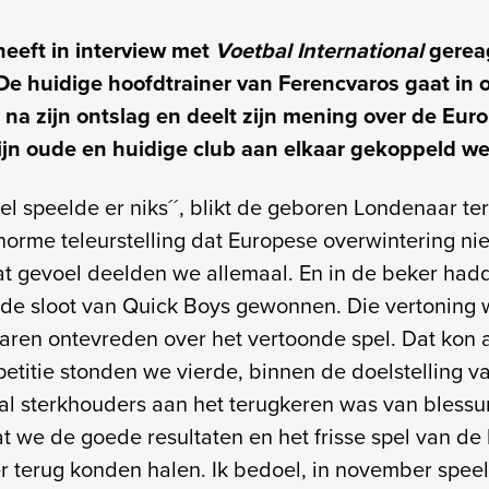
eeft in interview met
Voetbal International
gerea
 De huidige hoofdtrainer van Ferencvaros gaat in 
 na zijn ontslag en deelt zijn mening over de Eur
zijn oude en huidige club aan elkaar gekoppeld w
el speelde er niks´´, blikt de geboren Londenaar te
enorme teleurstelling dat Europese overwintering ni
at gevoel deelden we allemaal. En in de beker had
de sloot van Quick Boys gewonnen. Die vertoning w
aren ontevreden over het vertoonde spel. Dat kon at
etitie stonden we vierde, binnen de doelstelling va
tal sterkhouders aan het terugkeren was van blessur
at we de goede resultaten en het frisse spel van de
r terug konden halen. Ik bedoel, in november spee