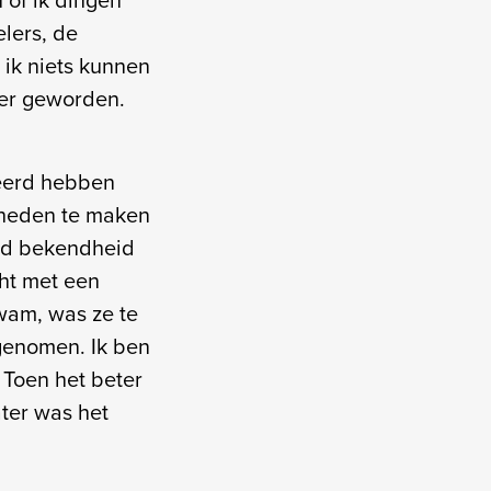
elers, de
 ik niets kunnen
der geworden.
deerd hebben
jkheden te maken
and bekendheid
cht met een
wam, was ze te
 genomen. Ik ben
 Toen het beter
ater was het