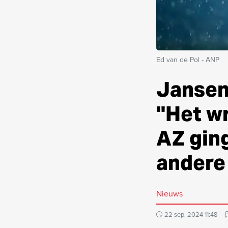
Ed van de Pol - ANP
Jansen 
''Het w
AZ ging
andere 
Nieuws
22 sep. 2024 11:48