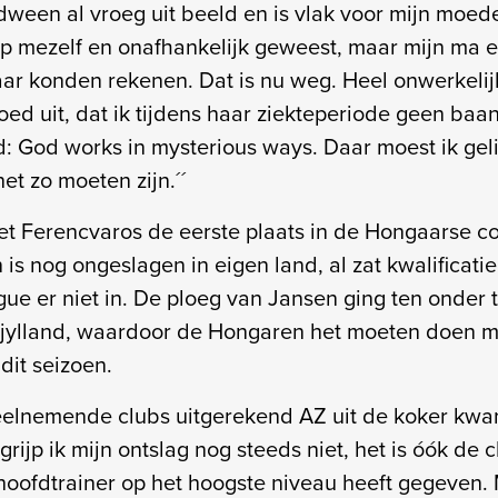
dween al vroeg uit beeld en is vlak voor mijn moede
 op mezelf en onafhankelijk geweest, maar mijn ma e
kaar konden rekenen. Dat is nu weg. Heel onwerkelij
ed uit, dat ik tijdens haar ziekteperiode geen baan
jd: God works in mysterious ways. Daar moest ik gel
het zo moeten zijn.´´
t Ferencvaros de eerste plaats in de Hongaarse co
s nog ongeslagen in eigen land, al zat kwalificati
e er niet in. De ploeg van Jansen ging ten onder 
jylland, waardoor de Hongaren het moeten doen m
dit seizoen.
deelnemende clubs uitgerekend AZ uit de koker kwa
grijp ik mijn ontslag nog steeds niet, het is óók de 
hoofdtrainer op het hoogste niveau heeft gegeven. M