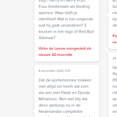
zeg?! Herry en Berry eruit,
Bo
Four Amsterdam als kleding
ba
sponsor. Waar blijft je
ni
identiteit! Wat is het volgende
boos w
wat hij gaat veranderen? 3
de
kruizen in het logo of Red Bull
Pe
Alkmaar?
ne
Victor de Leeuw voorgesteld als
nieuwe AZ-mascotte
24
Ge
8 december 2025 11:51
Patati! Vor
Dat de portemonnee trekken
PS
niet altijd zin heeft dat zien
mo
we wel met Patati en Djorde
in
Mihailovic. Ben wel blij dat
wa
deze aankoop nu in de
om
Nederlandse competitie
wo