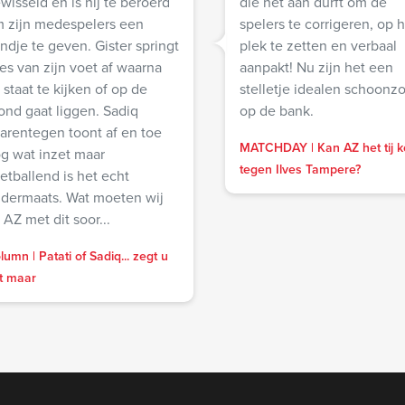
wisseld en is hij te beroerd
die het aan durft om de
 zijn medespelers een
spelers te corrigeren, op 
je te geven. Gister springt
plek te zetten en verbaal
les van zijn voet af waarna
aanpakt! Nu zijn het een
j staat te kijken of op de
stelletje idealen schoonz
ond gaat liggen. Sadiq
op de bank.
arentegen toont af en toe
MATCHDAY | Kan AZ het tij k
g wat inzet maar
tegen Ilves Tampere?
etballend is het echt
maats. Wat moeten wij
j AZ met dit soor...
lumn | Patati of Sadiq... zegt u
t maar