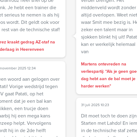
ulahrouz heel snel op de
verder brengen. Het
nk. Je hebt een trainer die
middenveld wordt zonder 
et serieus te nemen is als hij
altijd overlopen. Weet nie
ordt. Dit geldt ook voor
waar Smit mee bezig is. He
 rest van de technische staf!
zeker een talent maar in
sjokken blinkt hij uit! Patat
rez kraakt gedrag AZ-staf na
kan er werkelijk helemaal 
derlaag in Heerenveen
van
Martens ontevreden na
 november 2025 12:34
verliespartij: “Als je geen go
en woord aan gelogen over
dag hebt aan de bal moet je
ige wedstrijd tegen
harder werken"
V gaat Patati, op het
ment dat je een bal kan
31 juli 2025 10:23
tikken, een trucje doen
arbij hij een mega kans
Dit moet toch te doen zijn
zeep helpt. Vervolgens
Starten met Lahdo! En ie
rdt hij in de 2de helft
in de technische staf zett