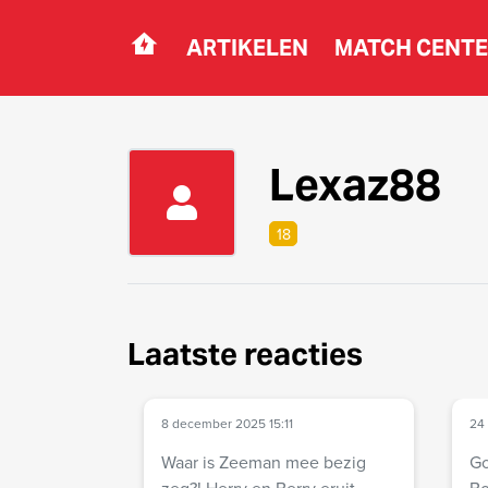
ARTIKELEN
MATCH CENT
Navigation
Lexaz88
18
Laatste reacties
8 december 2025 15:11
24
Waar is Zeeman mee bezig
Go