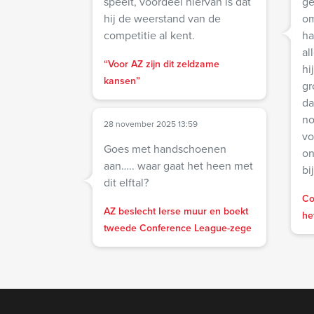
speelt, voordeel hiervan is dat
ge
hij de weerstand van de
om
competitie al kent.
hand
al
“Voor AZ zijn dit zeldzame
hi
kansen”
gr
da
no
28 november 2025 13:59
vo
Goes met handschoenen
onder
aan….. waar gaat het heen met
bi
dit elftal?
Co
AZ beslecht Ierse muur en boekt
he
tweede Conference League-zege