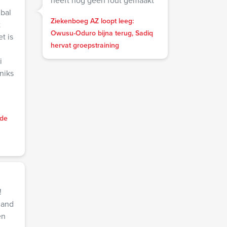
heeft nog geen fout gemaakt
bal
Ziekenboeg AZ loopt leeg:
t
Owusu-Oduro bijna terug, Sadiq
t is
hervat groepstraining
i
niks
ede
!
mand
en