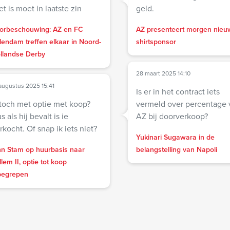
et is moet in laatste zin
geld.
orbeschouwing: AZ en FC
AZ presenteert morgen nieu
lendam treffen elkaar in Noord-
shirtsponsor
llandse Derby
28 maart 2025 14:10
augustus 2025 15:41
Is er in het contract iets
 toch met optie met koop?
vermeld over percentage 
s als hij bevalt is ie
AZ bij doorverkoop?
rkocht. Of snap ik iets niet?
Yukinari Sugawara in de
nn Stam op huurbasis naar
belangstelling van Napoli
llem II, optie tot koop
begrepen