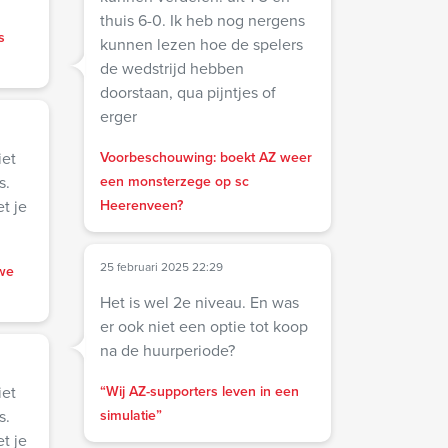
thuis 6-0. Ik heb nog nergens
s
kunnen lezen hoe de spelers
de wedstrijd hebben
doorstaan, qua pijntjes of
erger
iet
Voorbeschouwing: boekt AZ weer
s.
een monsterzege op sc
t je
Heerenveen?
25 februari 2025 22:29
we
Het is wel 2e niveau. En was
er ook niet een optie tot koop
na de huurperiode?
iet
“Wij AZ-supporters leven in een
s.
simulatie”
t je