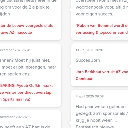
gelost staat niets meer in de
overspelen komt niet in zi
g om voor de 2 e plek te
woordenboek voor, altijd 
rijden
voor eigen succes.
ctor de Leeuw voorgesteld als
"Ruben van Bommel wordt d
euwe AZ-mascotte
verrassing & topscorer van d
december 2025 12:49
13 juni 2025 20:10
nnen? Moet hij juist niet.
Succes Jorn
j moet er pit inbrengen, naar
Jorn Berkhout verruilt AZ voo
ren spelen enz.
Cambuur
EAKING: Ayoub Oufkir maakt
ze winter per direct overstap
4 april 2025 09:08
n Sparta naar AZ
Had paar weken geleden
gezegd: zo’n sponsor als 
november 2025 17:12
krijg je nooit weer…..
x heeft een AZ hart is de
Fantastisch nieuws.