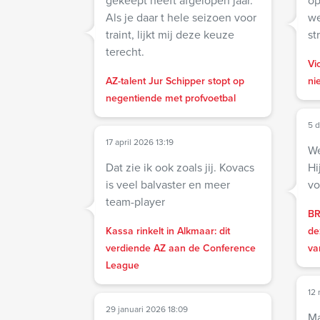
gekeept heeft afgelopen jaar.
op
Als je daar t hele seizoen voor
we
traint, lijkt mij deze keuze
st
terecht.
Vi
AZ-talent Jur Schipper stopt op
ni
negentiende met profvoetbal
5 
17 april 2026 13:19
We
Dat zie ik ook zoals jij. Kovacs
Hi
is veel balvaster en meer
vo
team-player
BR
Kassa rinkelt in Alkmaar: dit
de
verdiende AZ aan de Conference
va
League
12 
29 januari 2026 18:09
Ma