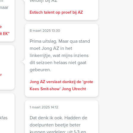
jn
verblijf bij AZ
maar
Estisch talent op proef bij AZ
e
8 maart 2025 13:30
it EK"
Prima uitslag. Maar qua stand
moet Jong AZ in het
linkerrijtje, wat mijns inziens
dit seizoen helaas niet gaat
gebeuren.
r
Jong AZ verslaat dankzij de 'grote
Kees Smit-show' Jong Utrecht
1 maart 2025 14:12
Afas
Dat denk ik ook. Hadden de
doelpunten beetje beter
kunnen verdelen: uit 1-3 en