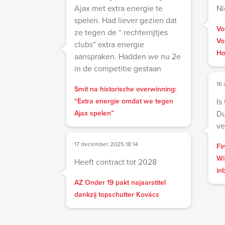
Ajax met extra energie te
Ni
spelen. Had liever gezien dat
Vo
ze tegen de “ rechterrijtjes
Vo
clubs” extra energie
Ho
aanspraken. Hadden we nu 2e
in de competitie gestaan
16 
Smit na historische overwinning:
“Extra energie omdat we tegen
Is
Ajax spelen”
Du
ve
17 december 2025 18:14
Fi
Wi
Heeft contract tot 2028
in
AZ Onder 19 pakt najaarstitel
dankzij topschutter Kovács