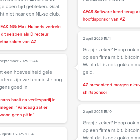
gelopen tijd gebleken. Gaat
AFAS Software keert terug al
ht niet naar een NL-se club.
hoofdsponsor van AZ
EAKING: Max Huiberts vertrekt
 dit seizoen als Directeur
2 april 2025 15:11
etbalzaken van AZ
Grapje zeker? Hoop ook n
op een firma m.b.t. bitcoin
 september 2025 15:44
Want dat is ook gokken me
t een hoeveelheid gele
geld.
arten: zijn we tenminste nog
AZ presenteert morgen nieu
gens goed in
shirtsponsor
jnans baalt na verliespartij in
jmegen: “Vandaag zat er
2 april 2025 15:10
woon geen pit in”
Grapje zeker? Hoop ook n
op een firma m.b.t. bitcoin
augustus 2025 16:54
Want dat is ook gokken me