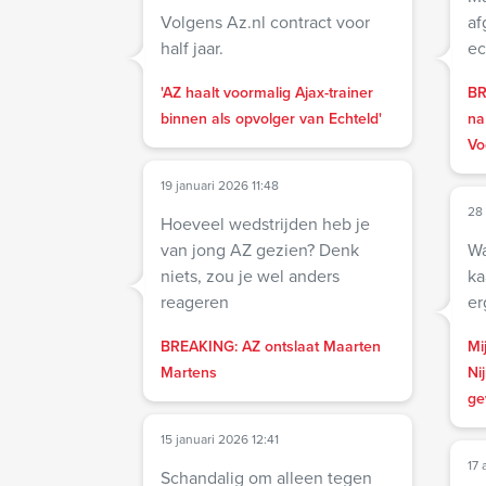
Volgens Az.nl contract voor
af
half jaar.
ec
'AZ haalt voormalig Ajax-trainer
BR
binnen als opvolger van Echteld'
na
Vo
19 januari 2026 11:48
28
Hoeveel wedstrijden heb je
van jong AZ gezien? Denk
Wa
niets, zou je wel anders
ka
reageren
er
BREAKING: AZ ontslaat Maarten
Mi
Martens
Ni
ge
15 januari 2026 12:41
17 
Schandalig om alleen tegen