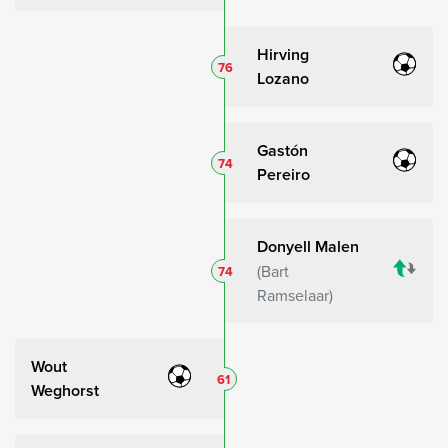
Hirving
76
Lozano
Gastón
74
Pereiro
Donyell Malen
Bart
74
Ramselaar
Wout
61
Weghorst