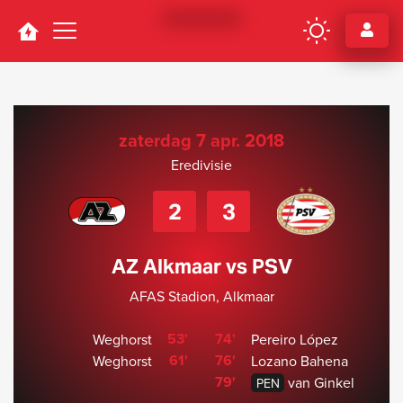
Navigation
zaterdag 7 apr. 2018
Eredivisie
2
3
AZ Alkmaar vs PSV
AFAS Stadion, Alkmaar
53'
74'
Weghorst
Pereiro López
61'
76'
Weghorst
Lozano Bahena
79'
van Ginkel
PEN