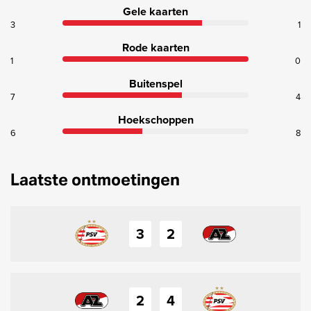
Gele kaarten
3
1
Rode kaarten
1
0
Buitenspel
7
4
Hoekschoppen
6
8
Laatste ontmoetingen
3
2
2
4