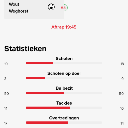
Wout
53
Weghorst
Aftrap 19:45
Statistieken
Schoten
10
18
Schoten op doel
3
9
Balbezit
50
50
Tackles
14
10
Overtredingen
17
14