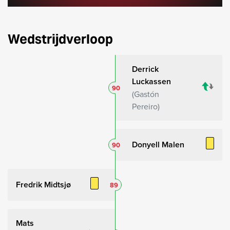
Wedstrijdverloop
Derrick
Luckassen
90
Gastón
Pereiro
Donyell Malen
90
Fredrik Midtsjø
89
Mats