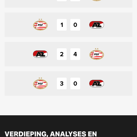
1
0
2
4
3
0
VERDIEPING, ANALYSES EN