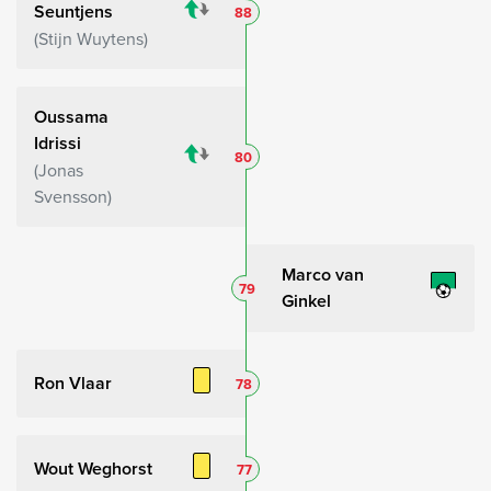
Seuntjens
88
Stijn Wuytens
Oussama
Idrissi
80
Jonas
Svensson
Marco van
79
Ginkel
Ron Vlaar
78
Wout Weghorst
77