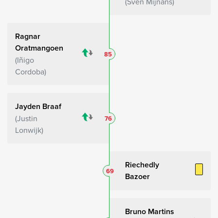
Sven Mijnans
Ragnar
Oratmangoen
85
Iñigo
Cordoba
Jayden Braaf
Justin
76
Lonwijk
Riechedly
69
Bazoer
Bruno Martins