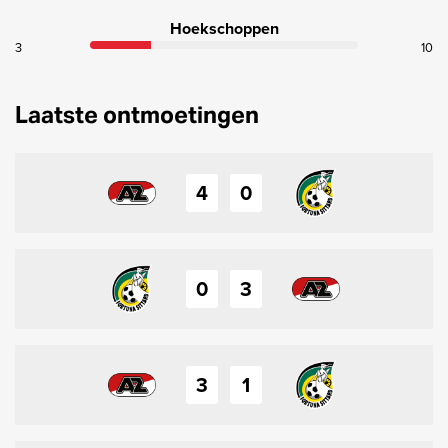
Hoekschoppen
3
10
Laatste ontmoetingen
4
0
0
3
3
1