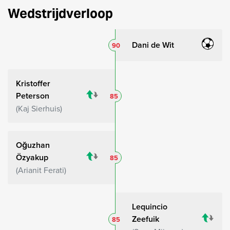
Wedstrijdverloop
Dani de Wit
90
Kristoffer
Peterson
85
Kaj Sierhuis
Oğuzhan
Özyakup
85
Arianit Ferati
Lequincio
Zeefuik
85