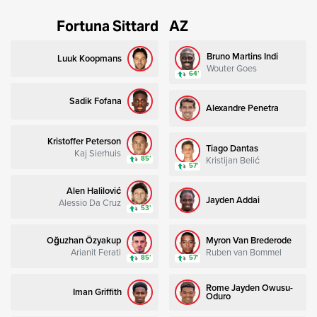
Fortuna Sittard
AZ
Bruno Martins Indi
Luuk Koopmans
Wouter Goes
64’
Sadik Fofana
Alexandre Penetra
Kristoffer Peterson
Tiago Dantas
Kaj Sierhuis
Kristijan Belić
85’
57’
Alen Halilović
Jayden Addai
Alessio Da Cruz
53’
Oğuzhan Özyakup
Myron Van Brederode
Arianit Ferati
Ruben van Bommel
85’
57’
Rome Jayden Owusu-
Iman Griffith
Oduro