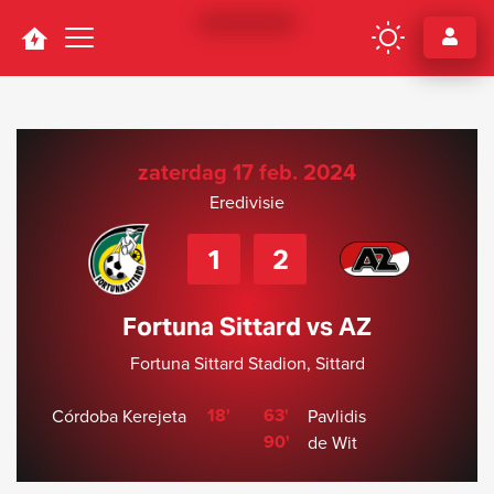
Navigation
zaterdag 17 feb. 2024
Eredivisie
1
2
Fortuna Sittard vs AZ
Fortuna Sittard Stadion, Sittard
18'
63'
Córdoba Kerejeta
Pavlidis
90'
de Wit