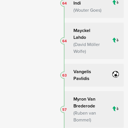
Indi
64
Wouter Goes
Mayckel
Lahdo
64
David Möller
Wolfe
Vangelis
63
Pavlidis
Myron Van
Brederode
57
Ruben van
Bommel