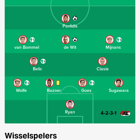
Pavlidis
van Bommel
de Wit
Mijnans
Belic
Clasie
Wolfe
Bazoer
Goes
Sugawara
Ryan
4-2-3-1
Wisselspelers