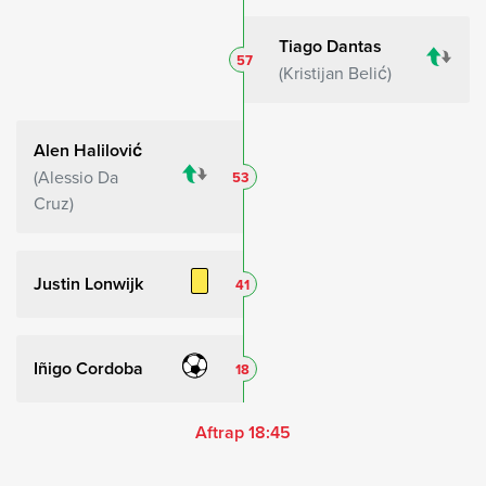
Tiago Dantas
57
Kristijan Belić
Alen Halilović
Alessio Da
53
Cruz
Justin Lonwijk
41
Iñigo Cordoba
18
Aftrap 18:45