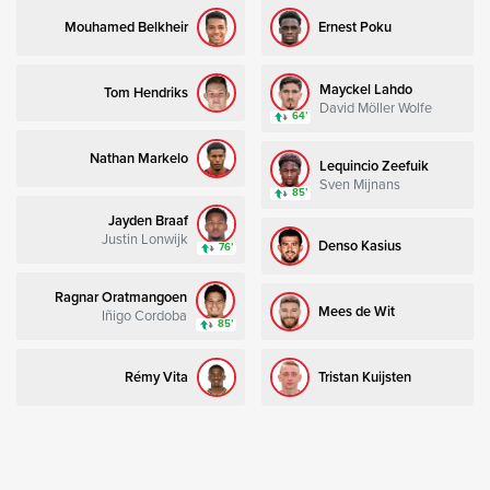
Mouhamed Belkheir
Ernest Poku
Mayckel Lahdo
Tom Hendriks
David Möller Wolfe
64’
Nathan Markelo
Lequincio Zeefuik
Sven Mijnans
85’
Jayden Braaf
Justin Lonwijk
Denso Kasius
76’
Ragnar Oratmangoen
Mees de Wit
Iñigo Cordoba
85’
Rémy Vita
Tristan Kuijsten