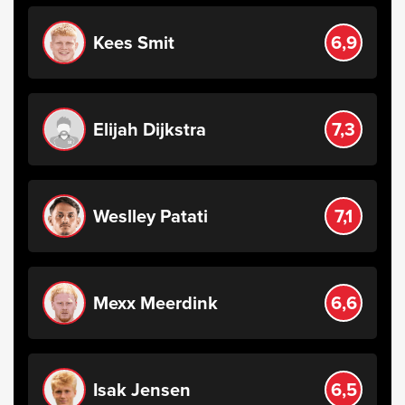
Kees Smit
6,9
Elijah Dijkstra
7,3
Weslley Patati
7,1
Mexx Meerdink
6,6
Isak Jensen
6,5