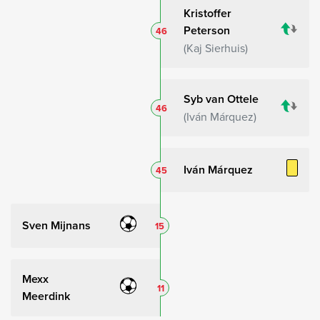
Kristoffer
Peterson
46
Kaj Sierhuis
Syb van Ottele
46
Iván Márquez
Iván Márquez
45
Sven Mijnans
15
Mexx
11
Meerdink