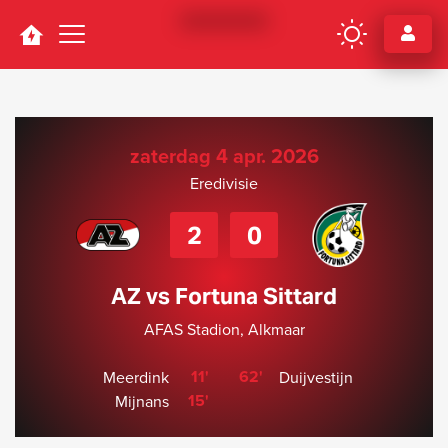
Navigation
zaterdag 4 apr. 2026
Eredivisie
2
0
AZ vs Fortuna Sittard
AFAS Stadion, Alkmaar
11'
62'
Meerdink
Duijvestijn
15'
Mijnans