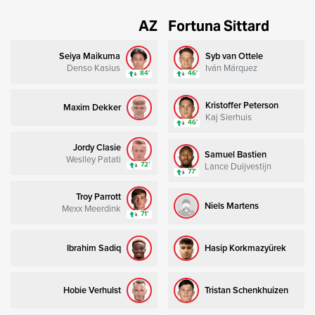
AZ
Fortuna Sittard
Seiya Maikuma
Syb van Ottele
Denso Kasius
Iván Márquez
84’
46’
Kristoffer Peterson
Maxim Dekker
Kaj Sierhuis
46’
Jordy Clasie
Samuel Bastien
Weslley Patati
Lance Duijvestijn
72’
77’
Troy Parrott
Niels Martens
Mexx Meerdink
71’
Ibrahim Sadiq
Hasip Korkmazyürek
Hobie Verhulst
Tristan Schenkhuizen