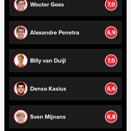
Wouter Goes
7,0
Alexandre Penetra
6,9
Billy van Duijl
7,0
Denso Kasius
6,6
Sven Mijnans
6,8