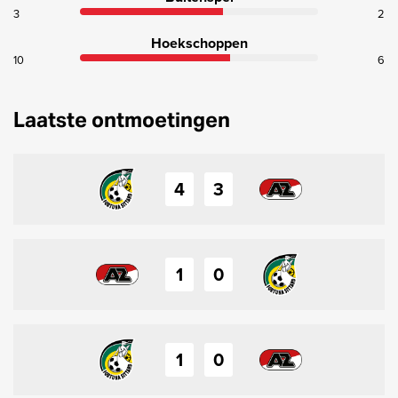
3
2
Hoekschoppen
10
6
Laatste ontmoetingen
4
3
1
0
1
0