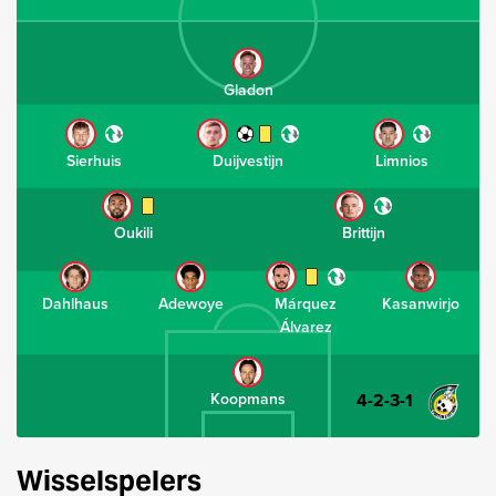
Gladon
Sierhuis
Duijvestijn
Limnios
Oukili
Brittijn
Dahlhaus
Adewoye
Márquez
Kasanwirjo
Álvarez
4-2-3-1
Koopmans
Wisselspelers