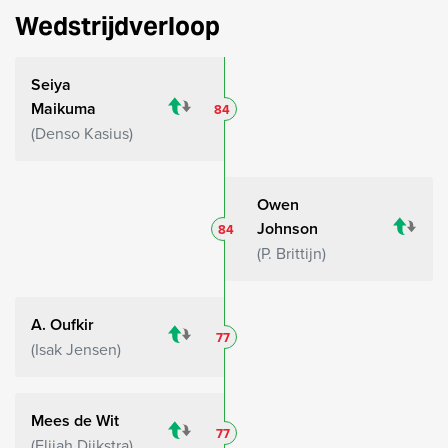
Wedstrijdverloop
Seiya
Maikuma
84
Denso Kasius
Owen
Johnson
84
P. Brittijn
A. Oufkir
77
Isak Jensen
Mees de Wit
77
Elijah Dijkstra