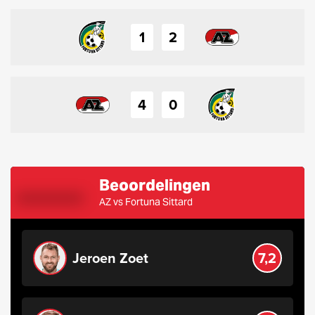
1
2
4
0
Beoordelingen
AZ vs Fortuna Sittard
Jeroen Zoet
7,2