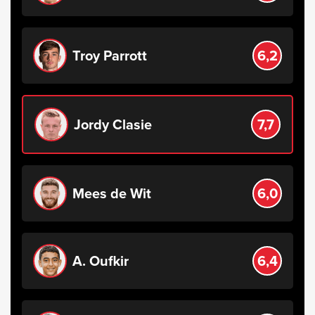
Troy Parrott
6,2
Jordy Clasie
7,7
Mees de Wit
6,0
A. Oufkir
6,4