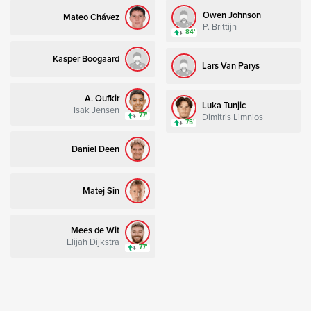
Owen Johnson
Mateo Chávez
P. Brittijn
84’
Kasper Boogaard
Lars Van Parys
A. Oufkir
Luka Tunjic
Isak Jensen
Dimitris Limnios
77’
75’
Daniel Deen
Matej Sin
Mees de Wit
Elijah Dijkstra
77’