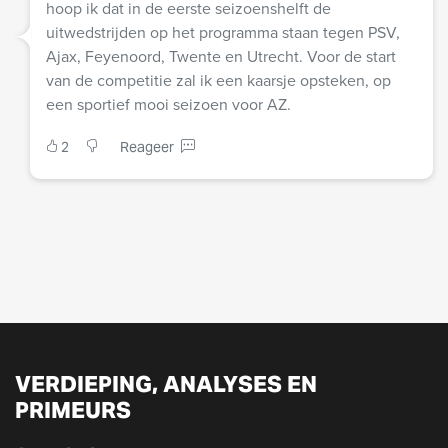
hoop ik dat in de eerste seizoenshelft de
uitwedstrijden op het programma staan tegen PSV,
Ajax, Feyenoord, Twente en Utrecht. Voor de start
van de competitie zal ik een kaarsje opsteken, op
een sportief mooi seizoen voor AZ.
2
Reageer
VERDIEPING, ANALYSES EN
PRIMEURS