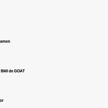
 samen
 & BMI de GOAT
or