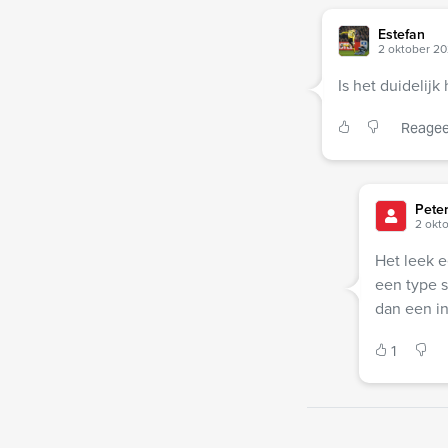
Estefan
2 oktober 20
Is het duidelijk
Reagee
Pete
2 okto
Het leek e
een type s
dan een in
1