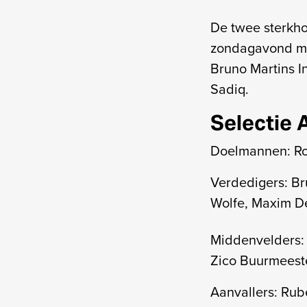
De twee sterkho
zondagavond met
Bruno Martins I
Sadiq.
Selectie 
Doelmannen: Ro
Verdedigers: Br
Wolfe, Maxim De
Middenvelders: 
Zico Buurmeest
Aanvallers: Rub