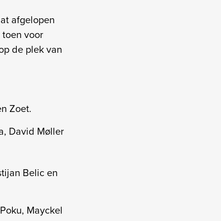
dat afgelopen
 toen voor
op de plek van
n Zoet.
a, David Møller
tijan Belic en
 Poku, Mayckel