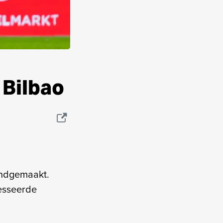
 Bilbao
endgemaakt.
esseerde