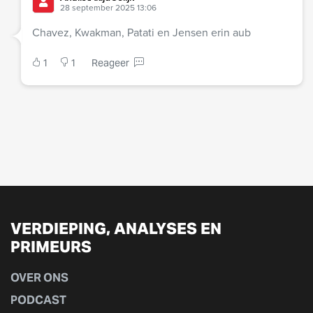
28 september 2025 13:06
Chavez, Kwakman, Patati en Jensen erin aub
1
1
Reageer
VERDIEPING, ANALYSES EN
PRIMEURS
OVER ONS
PODCAST