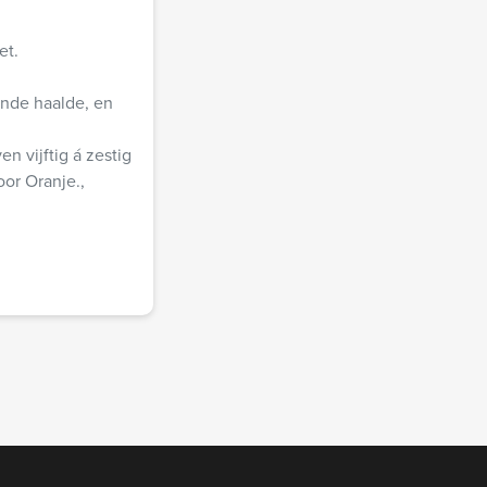
et.
ende haalde, en
n vijftig á zestig
oor Oranje.,