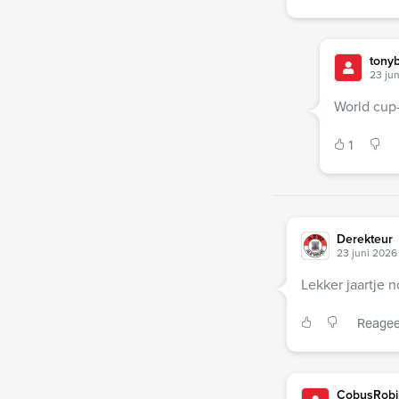
tony
23 jun
World cup-
1
Derekteur
23 juni 2026 
Lekker jaartje n
Reagee
CobusRobi