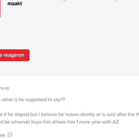
maakt
e reageren
 14:48
--what is he supposed to say??
t if he stayed but I believe he leaves shortly or is sold after the
ld be whoever buys him allows him 1 more year with AZ
eer