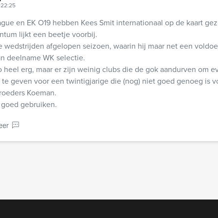
 22:25
gue en EK O19 hebben Kees Smit internationaal op de kaart gez
um lijkt een beetje voorbij.
de wedstrijden afgelopen seizoen, waarin hij maar net een voldo
an deelname WK selectie.
o heel erg, maar er zijn weinig clubs die de gok aandurven om eve
t te geven voor een twintigjarige die (nog) niet goed genoeg is v
roeders Koeman.
 goed gebruiken.
eer