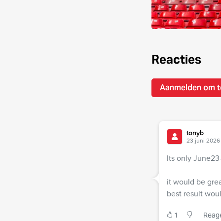
Reacties
Aanmelden om t
tonyb
23 juni 2026
Its only June23
it would be grea
best result wou
1
Reag