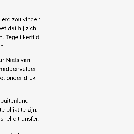
t erg zou vinden
t dat hij zich
 Tegelijkertijd
en.
ur Niels van
e middenvelder
iet onder druk
 buitenland
 blijkt te zijn.
nelle transfer.