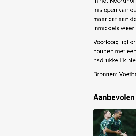
In het Noordhol
mislopen van e
maar gaf aan de
inmiddels weer 
Voorlopig ligt e
houden met een v
nadrukkelijk niet
Bronnen: Voetba
Aanbevolen