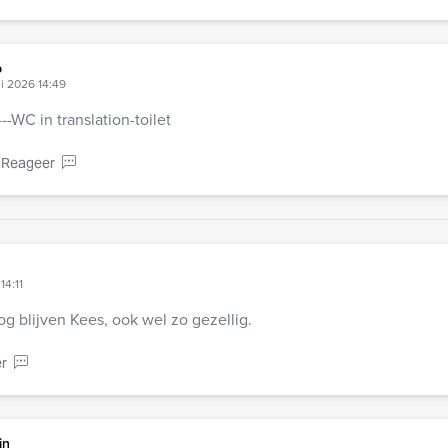
b
i 2026 14:49
--WC in translation-toilet
Reageer
14:11
og blijven Kees, ook wel zo gezellig.
r
jn