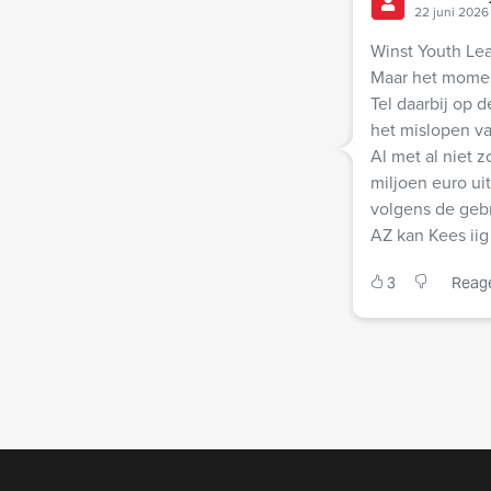
22 juni 2026
Winst Youth Lea
Maar het moment
Tel daarbij op 
het mislopen v
Al met al niet z
miljoen euro ui
volgens de geb
AZ kan Kees iig
3
Reag