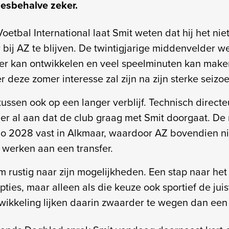
lesbehalve zeker.
oetbal International laat Smit weten dat hij het nie
bij AZ te blijven. De twintigjarige middenvelder wee
er kan ontwikkelen en veel speelminuten kan maken.
 er deze zomer interesse zal zijn na zijn sterke seizo
ussen ook op een langer verblijf. Technisch directe
er al aan dat de club graag met Smit doorgaat. D
dio 2028 vast in Alkmaar, waardoor AZ bovendien n
 werken aan een transfer.
m rustig naar zijn mogelijkheden. Een stap naar het
ties, maar alleen als die keuze ook sportief de juiste
wikkeling lijken daarin zwaarder te wegen dan een s