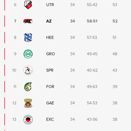
6
UTR
34
55-42
53
7
AZ
34
58-51
52
8
HEE
34
57-53
51
9
GRO
34
49-45
48
10
SPR
34
40-62
43
11
FOR
34
49-63
39
12
GAE
34
54-53
38
13
EXC
34
43-56
38