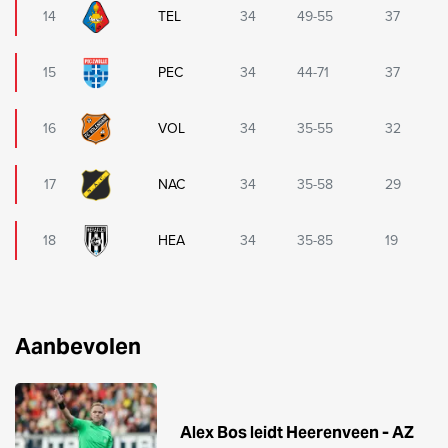
14
TEL
34
49-55
37
15
PEC
34
44-71
37
16
VOL
34
35-55
32
17
NAC
34
35-58
29
18
HEA
34
35-85
19
Aanbevolen
Alex Bos leidt Heerenveen - AZ