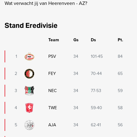
Wat verwacht jij van Heerenveen - AZ?
Stand Eredivisie
Team
Gs
Ds
Pt.
1
PSV
34
101-45
84
2
FEY
34
70-44
65
3
NEC
34
77-53
59
4
TWE
34
59-40
58
5
AJA
34
62-41
56