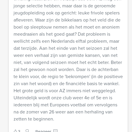
jonge selectie hebben, maar daar is de geroemde
jeugdopleiding ook op gericht: leuke frivole spelers
afleveren. Waar zijn de bikkelaars op het veld die de
boel op sleeptouw nemen als het moet en anoniem
meedraaien als het goed gaat? Dat probleem is
wellicht zelfs een Nederlands elftal probleem, maar
dat terzijde. Aan het einde van het seizoen zal het
weer een verhaal zijn van gemiste kansen, van net
niet, van volgend seizoen moet het echt beter. Beter
zal het gewoon nooit worden. Daar is de achterban
te klein voor, de regio te 'bekrompen' (in de positieve
zin van het woord) en de financiële basis te wankel.
Het grote geld is voor AZ immers niet weggelegd.
Uiteindelijk wordt onze club weer 4e of 5e en is
iedereen blij met Europees voetbal om vervolgens
na de zomer van 26 weer aan een herhaling van
zetten te beginnen.
3
Reageer