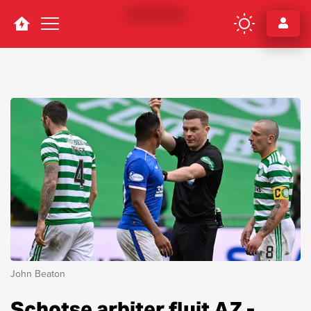
Navigation
John Beaton
Schotse arbiter fluit AZ -