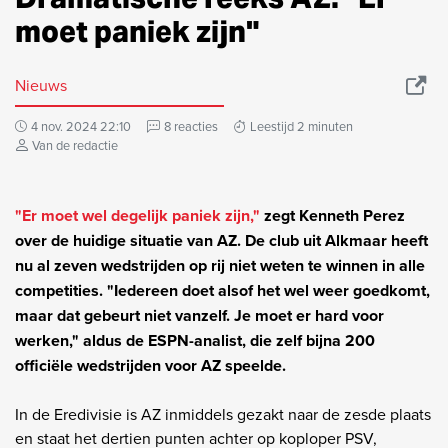
moet paniek zijn"
Nieuws
4 nov. 2024 22:10
8 reacties
Leestijd 2 minuten
Van de redactie
"Er moet wel degelijk paniek zijn,"
zegt Kenneth Perez
over de huidige situatie van AZ. De club uit Alkmaar heeft
nu al zeven wedstrijden op rij niet weten te winnen in alle
competities. "Iedereen doet alsof het wel weer goedkomt,
maar dat gebeurt niet vanzelf. Je moet er hard voor
werken," aldus de ESPN-analist, die zelf bijna 200
officiële wedstrijden voor AZ speelde.
In de Eredivisie is AZ inmiddels gezakt naar de zesde plaats
en staat het dertien punten achter op koploper PSV,