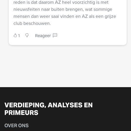
reden is dat daarom AZ heel voorzichtig is met
nieuwsfeiten naar buiten brengen, wat sommige
mensen dan weer saai vinden en AZ als een grijze
club beschouwen.
1
Reageer
VERDIEPING, ANALYSES EN
PRIMEURS
OVER ONS