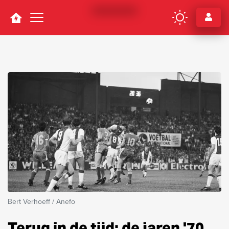
Navigation
Bert Verhoeff / Anefo
Terug in de tijd: de jaren '70