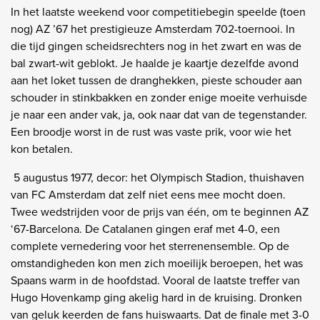
In het laatste weekend voor competitiebegin speelde (toen
nog) AZ ’67 het prestigieuze Amsterdam 702-toernooi. In
die tijd gingen scheidsrechters nog in het zwart en was de
bal zwart-wit geblokt. Je haalde je kaartje dezelfde avond
aan het loket tussen de dranghekken, pieste schouder aan
schouder in stinkbakken en zonder enige moeite verhuisde
je naar een ander vak, ja, ook naar dat van de tegenstander.
Een broodje worst in de rust was vaste prik, voor wie het
kon betalen.
5 augustus 1977, decor: het Olympisch Stadion, thuishaven
van FC Amsterdam dat zelf niet eens mee mocht doen.
Twee wedstrijden voor de prijs van één, om te beginnen AZ
‘67-Barcelona. De Catalanen gingen eraf met 4-0, een
complete vernedering voor het sterrenensemble. Op de
omstandigheden kon men zich moeilijk beroepen, het was
Spaans warm in de hoofdstad. Vooral de laatste treffer van
Hugo Hovenkamp ging akelig hard in de kruising. Dronken
van geluk keerden de fans huiswaarts. Dat de finale met 3-0