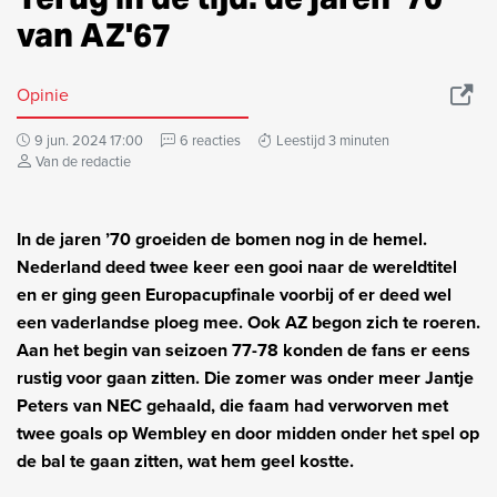
van AZ'67
Opinie
9 jun. 2024 17:00
6 reacties
Leestijd 3 minuten
Van de redactie
In de jaren ’70 groeiden de bomen nog in de hemel.
Nederland deed twee keer een gooi naar de wereldtitel
en er ging geen Europacupfinale voorbij of er deed wel
een vaderlandse ploeg mee. Ook AZ begon zich te roeren.
Aan het begin van seizoen 77-78 konden de fans er eens
rustig voor gaan zitten. Die zomer was onder meer Jantje
Peters van NEC gehaald, die faam had verworven met
twee goals op Wembley en door midden onder het spel op
de bal te gaan zitten, wat hem geel kostte.