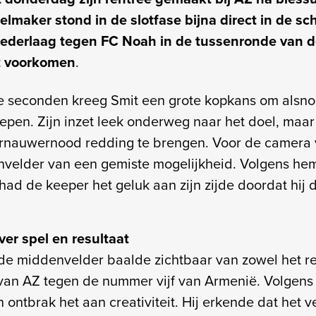
pelmaker stond in de slotfase bijna direct in de sc
ederlaag tegen FC Noah in de tussenronde van 
t voorkomen
.
ste seconden kreeg Smit een grote kopkans om alsno
 slepen. Zijn inzet leek onderweg naar het doel, ma
ernauwernood redding te brengen. Voor de camera 
velder van een gemiste mogelijkheid. Volgens hem z
 had de keeper het geluk aan zijn zijde doordat hij 
ver spel en resultaat
e middenvelder baalde zichtbaar van zowel het res
van AZ tegen de nummer vijf van Armenië. Volgens 
 ontbrak het aan creativiteit. Hij erkende dat het ve