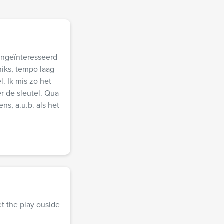
ongeïnteresseerd
niks, tempo laag
. Ik mis zo het
r de sleutel. Qua
ns, a.u.b. als het
t the play ouside