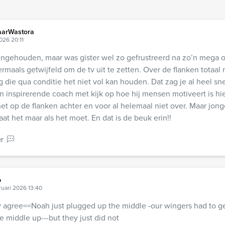
arWastora
026 20:11
ingehouden, maar was gister wel zo gefrustreerd na zo’n mega 
ermaals getwijfeld om de tv uit te zetten. Over de flanken totaal 
 die qua conditie het niet vol kan houden. Dat zag je al heel snel
n inspirerende coach met kijk op hoe hij mensen motiveert is hie
het op de flanken achter en voor al helemaal niet over. Maar jonge
aat het maar als het moet. En dat is de beuk erin!!
r
b
ruari 2026 13:40
 agree==Noah just plugged up the middle -our wingers had to ge
e middle up---but they just did not