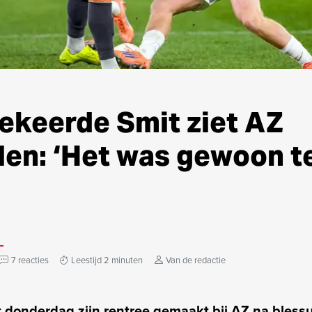
ekeerde Smit ziet AZ
len: ‘Het was gewoon t
7 reacties
Leestijd 2 minuten
Van de redactie
 donderdag zijn rentree gemaakt bij AZ na bless