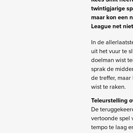
twintigjarige s
maar kon een n
League net nie
In de allerlaat
uit het vuur te
doelman wist t
sprak de midden
de treffer, maar
wist te raken.
Teleurstelling o
De teruggekeerd
vertoonde spel 
tempo te laag en