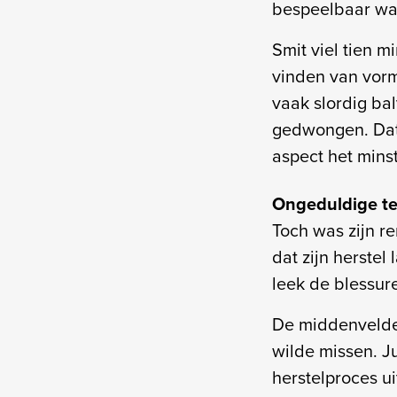
bespeelbaar was
Smit viel tien m
vinden van vorm
vaak slordig bal
gedwongen. Dat 
aspect het minst
Ongeduldige t
Toch was zijn re
dat zijn herstel
leek de blessur
De middenvelder
wilde missen. Ju
herstelproces u