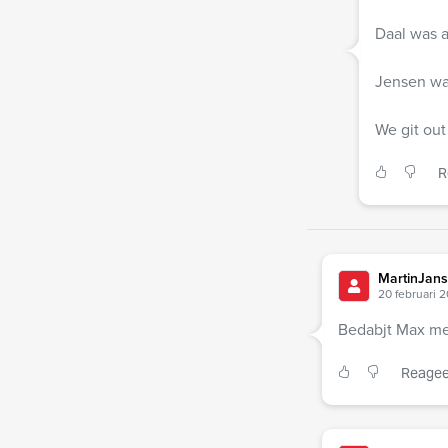
Daal was a
Jensen wa
We git out
R
MartinJan
20 februari 
Bedabjt Max met
Reagee