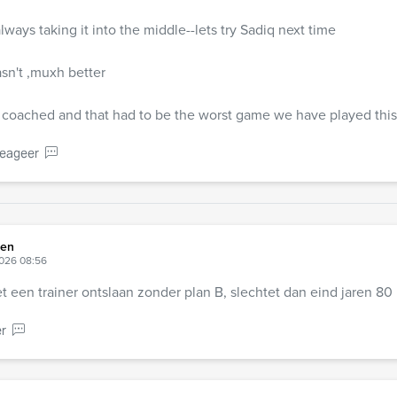
lways taking it into the middle--lets try Sadiq next time
sn't ,muxh better
 coached and that had to be the worst game we have played this
eageer
sen
2026 08:56
 een trainer ontslaan zonder plan B, slechtet dan eind jaren 80
r