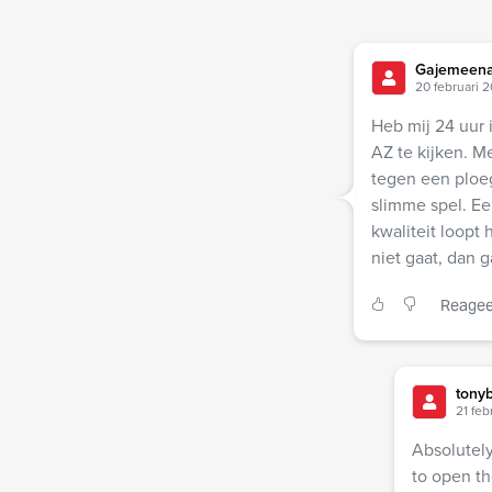
Gajemeena
20 februari 2
Heb mij 24 uur 
AZ te kijken. M
tegen een ploeg
slimme spel. Ee
kwaliteit loopt 
niet gaat, dan g
Reagee
tony
21 feb
Absolutely
to open th