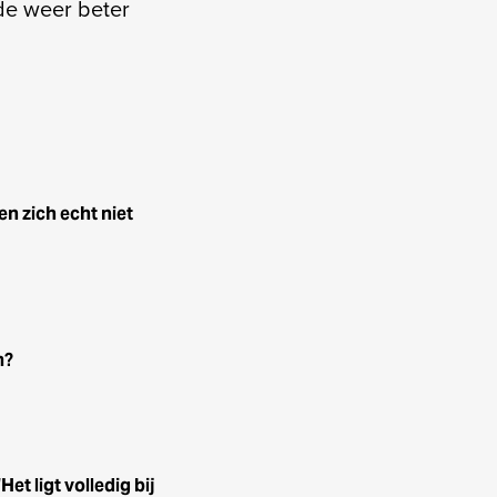
de weer beter
 zich echt niet
m?
t ligt volledig bij