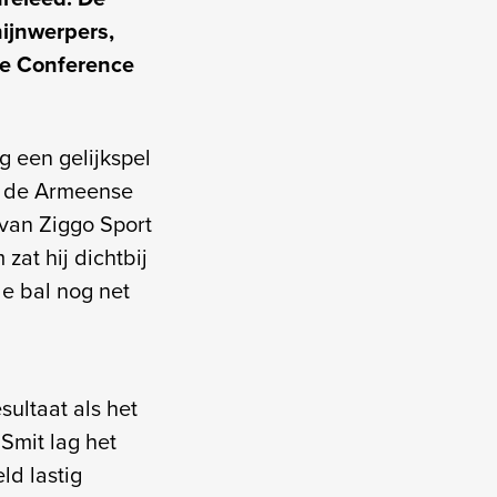
hijnwerpers,
de Conference
g een gelijkspel
ar de Armeense
van Ziggo Sport
at hij dichtbij
de bal nog net
ultaat als het
Smit lag het
ld lastig