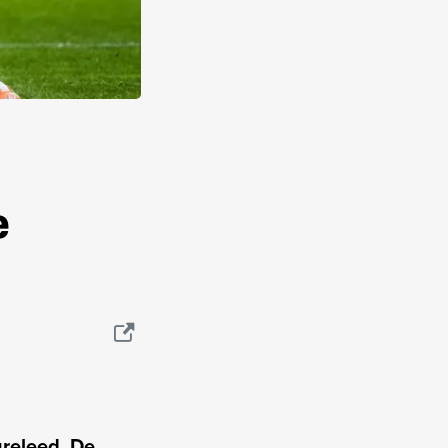
e
ureleed. De