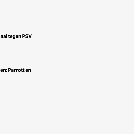
haal tegen PSV
n; Parrott en